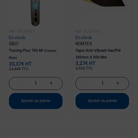
Réf. 15170XXX
Réf. 13.2212-S
En stock
En stock
SBCI
KEMTEX
Tracing Plus 750 Ml
Tapis Anti-Vibrant Gauffré
(Couleur
200mm X 500 Mm
Bleu)
3,27€ HT
20,37€ HT
Prix
Prix
3,92€ TTC
24,44€ TTC
-
+
-
+
Ajouter au panier
Ajouter au panier