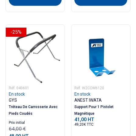
-25%
Réf. 040601
Réf. W2COM6120
En stock
En stock
GYS
ANEST IWATA
Tréteau De Carrosserie Avec
Support Pour 1 Pistolet
Pieds Coudés
Magnétique
41,00 HT
Prix
Prix ​​initial
49,20€ TTC
64,00 €