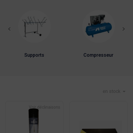
Supports
Compresseur

en stock
Voir déclinaisons