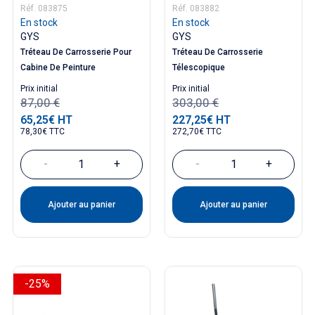
Réf. 083875
Réf. 083882
En stock
En stock
GYS
GYS
Tréteau De Carrosserie Pour
Tréteau De Carrosserie
Cabine De Peinture
Télescopique
Prix ​​initial
Prix ​​initial
87,00 €
303,00 €
65,25€ HT
227,25€ HT
Prix
Prix
78,30€ TTC
272,70€ TTC
-
+
-
+
Ajouter au panier
Ajouter au panier
-25%