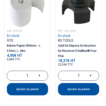
Réf. 056237
Réf. 150.3204
En stock
En stock
GYS
KS TOOLS
Bobine Papier Ø50mm - L.
Outil De Dépose De Bouchon
57mm, L. 28m
De Réservoir D'AdBlue® Pour
4,90€ HT
Prix
PSA
5,88€ TTC
18,37€ HT
Prix
22,04€ TTC
-
+
-
+
Ajouter au panier
Ajouter au panier