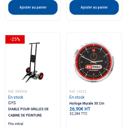
Ajouter au panier
Ajouter au panier
-25%
Réf. 089068
Réf. 10022
En stock
En stock
GYS
Horloge Murale 30 Cm
26,90€ HT
Prix
DIABLE POUR GRILLES DE
32,28€ TTC
CABINE DE PEINTURE
Prix ​​initial