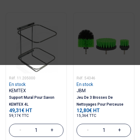
Réf. 11.205000
Réf. 54346
En stock
En stock
KEMTEX
JBM
Support Mural Pour Savon
Jeu De 3 Brosses De
KEMTEX 4L
Nettoyages Pour Perceuse
49,31€ HT
12,80€ HT
Prix
Prix
59,17€ TTC
15,36€ TTC
-
+
-
+