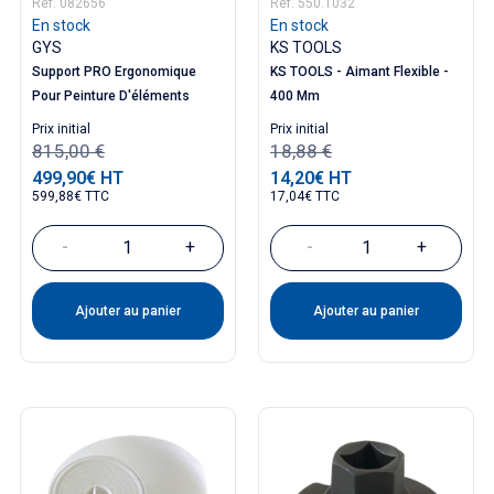
Réf. 082656
Réf. 550.1032
En stock
En stock
GYS
KS TOOLS
Support PRO Ergonomique
KS TOOLS - Aimant Flexible -
Pour Peinture D'éléments
400 Mm
Prix ​​initial
Prix ​​initial
815,00 €
18,88 €
499,90€ HT
14,20€ HT
Prix
Prix
599,88€ TTC
17,04€ TTC
-
+
-
+
Ajouter au panier
Ajouter au panier