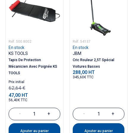
Réf. 500.8002
Réf. 54137
En stock
En stock
KS TOOLS
JBM
Tapis De Protection
Cric Rouleur 2,5T Spécial
Mécanicien Avec Poignée KS
Voitures Basses
288,00 HT
Prix
TOOLS
345,60€ TTC
Prix ​​initial
62,64 €
47,00 HT
Prix
56,40€ TTC
-
+
-
+
Ajouter au panier
Ajouter au panier