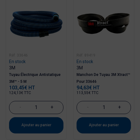
Réf. 33646
Réf. 89419
En stock
En stock
3M
3M
Tuyau Électrique Antistatique
Manchon De Tuyau 3M Xtract™
3M™ - 5 M
Pour 33646
103,45€ HT
94,63€ HT
Prix
Prix
124,13€ TTC
113,55€ TTC
-
+
-
+
Ajouter au panier
Ajouter au panier