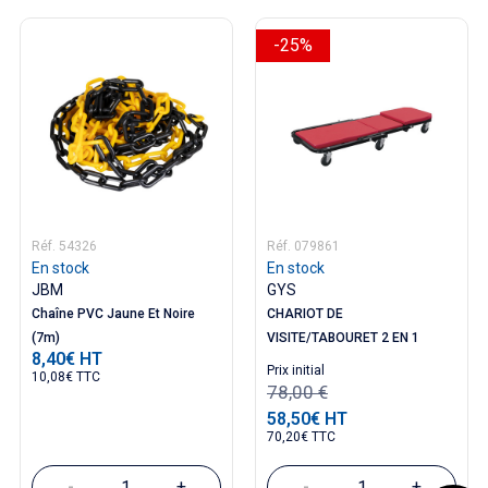
-25%
Réf. 54326
Réf. 079861
En stock
En stock
JBM
GYS
Chaîne PVC Jaune Et Noire
CHARIOT DE
(7m)
VISITE/TABOURET 2 EN 1
8,40€ HT
Prix
Prix ​​initial
10,08€ TTC
78,00 €
58,50€ HT
Prix
70,20€ TTC
-
+
-
+