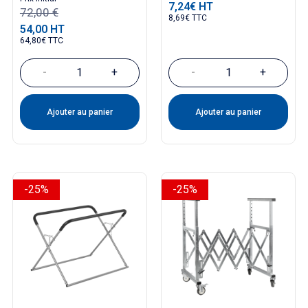
7,24€ HT
Prix
72,00 €
8,69€ TTC
54,00 HT
Prix
64,80€ TTC
-
+
-
+
Ajouter au panier
Ajouter au panier
-25%
-25%