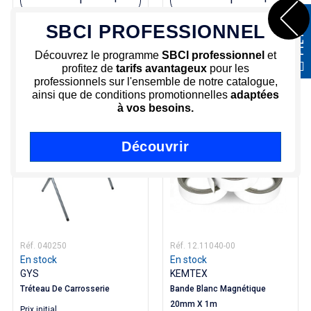
FILTRER
SBCI PROFESSIONNEL
Ajouter au panier
Ajouter au panier
Découvrez le programme
SBCI professionnel
et
profitez de
tarifs avantageux
pour les
professionnels sur l'ensemble de notre catalogue,
ainsi que de conditions promotionnelles
adaptées
à vos besoins.
-25%
Découvrir
Réf. 040250
Réf. 12.11040-00
En stock
En stock
GYS
KEMTEX
Tréteau De Carrosserie
Bande Blanc Magnétique
20mm X 1m
Prix ​​initial