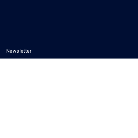
Newsletter
Pour ne rien manquer, abonnez-vous à
notre newsletter !