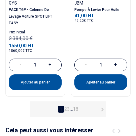
GYS
JBM
PACK TGP - Colonne De
Pompe À Levier Pour Huile
41,00 HT
Prix
Levage Voiture SPOT LIFT
49,20€ TTC
EASY
Prix ​​initial
2 384,00 €
1550,00 HT
Prix
1860,00€ TTC
-
+
-
+
Ajouter au panier
Ajouter au panier

2
3
…
18
1
Cela peut aussi vous intéresser