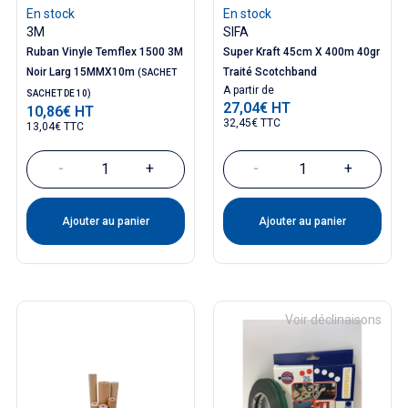
En stock
En stock
3M
SIFA
Ruban Vinyle Temflex 1500 3M
Super Kraft 45cm X 400m 40gr
Noir Larg 15MMX10m
Traité Scotchband
(SACHET
Prix
A partir de
SACHET DE 10)
27,04€ HT
10,86€ HT
Prix
32,45€ TTC
13,04€ TTC
-
+
-
+
Ajouter au panier
Ajouter au panier
Voir déclinaisons