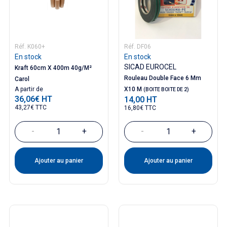
Réf. K060+
Réf. DF06
En stock
En stock
SICAD EUROCEL
Kraft 60cm X 400m 40g/m²
Rouleau Double Face 6 Mm
Carol
Prix
A partir de
X10 M
(BOITE BOITE DE 2)
36,06€ HT
14,00 HT
Prix
43,27€ TTC
16,80€ TTC
-
+
-
+
Ajouter au panier
Ajouter au panier