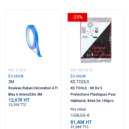
-25%
Réf. 21254
Réf. 500.8110
En stock
En stock
3M
KS TOOLS
Rouleau Ruban Décoration 471
KS TOOLS - Kit De 5
Bleu 6.4mmx33m 3M
Protections Plastiques Pour
12,67€ HT
Prix
Habitacle, Boite De 100pcs
15,20€ TTC
Prix ​​initial
108,55 €
81,40€ HT
Prix
97,68€ TTC