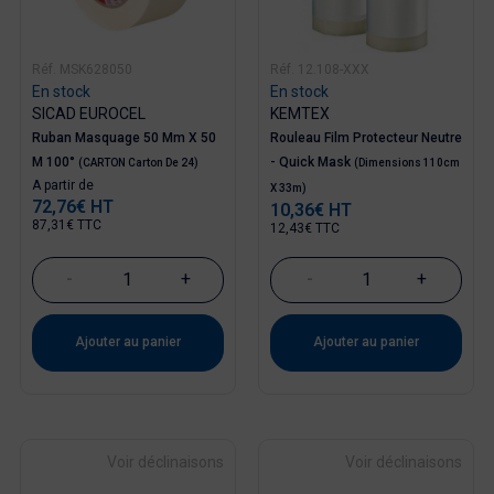
Réf. MSK628050
Réf. 12.108-XXX
En stock
En stock
SICAD EUROCEL
KEMTEX
Ruban Masquage 50 Mm X 50
Rouleau Film Protecteur Neutre
M 100°
- Quick Mask
(CARTON Carton De 24)
(Dimensions 110cm
Prix
A partir de
X 33m)
72,76€ HT
10,36€ HT
Prix
87,31€ TTC
12,43€ TTC
-
+
-
+
Ajouter au panier
Ajouter au panier
Voir déclinaisons
Voir déclinaisons