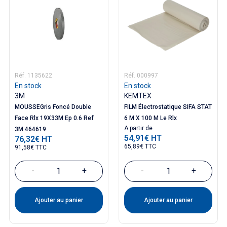
Réf. 1135622
Réf. 000997
En stock
En stock
3M
KEMTEX
MOUSSEGris Foncé Double
FILM Électrostatique SIFA STAT
Face Rlx 19X33M Ep 0.6 Ref
6 M X 100 M Le Rlx
Prix
A partir de
3M 464619
54,91€ HT
76,32€ HT
Prix
65,89€ TTC
91,58€ TTC
-
+
-
+
Ajouter au panier
Ajouter au panier