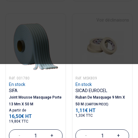
Voir déclinaisons
Réf. 001780
Réf. MSK809
En stock
En stock
SIFA
SICAD EUROCEL
Joint Mousse Masquage Porte
Ruban De Masquage 9 Mm X
13 Mm X 50 M
50 M
(CARTON PIECE)
1,11€ HT
Prix
A partir de
Prix
16,50€ HT
1,33€ TTC
19,80€ TTC
-
+
-
+