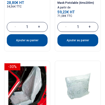
28,80€ HT
Prix
Mask Pistolable (4mx200m)
34,56€ TTC
Prix
A partir de
59,23€ HT
71,08€ TTC
-
+
-
+
Ajouter au panier
Ajouter au panier
-30%