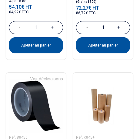
Prix
A partir de
(Grains 1500)
54,10€ HT
72,27€ HT
Prix
64,92€ TTC
86,72€ TTC
-
+
-
+
Ajouter au panier
Ajouter au panier
Voir déclinaisons
Réf. 80456
Réf. K045+