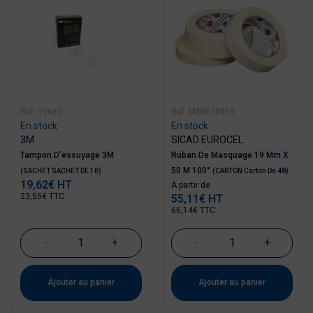
Réf. 09660
Réf. MSK628019
En stock
En stock
3M
SICAD EUROCEL
Tampon D'essuyage 3M
Ruban De Masquage 19 Mm X
50 M 100°
(SACHET SACHET DE 10)
(CARTON Carton De 48)
19,62€ HT
Prix
Prix
A partir de
23,55€ TTC
55,11€ HT
66,14€ TTC
-
+
-
+
Ajouter au panier
Ajouter au panier