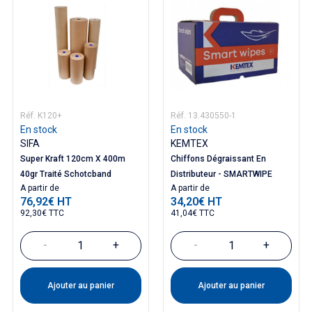
Réf. K120+
Réf. 13.430550-1
En stock
En stock
SIFA
KEMTEX
Super Kraft 120cm X 400m
Chiffons Dégraissant En
40gr Traité Schotcband
Distributeur - SMARTWIPE
Prix
Prix
A partir de
A partir de
76,92€ HT
34,20€ HT
92,30€ TTC
41,04€ TTC
-
+
-
+
Ajouter au panier
Ajouter au panier