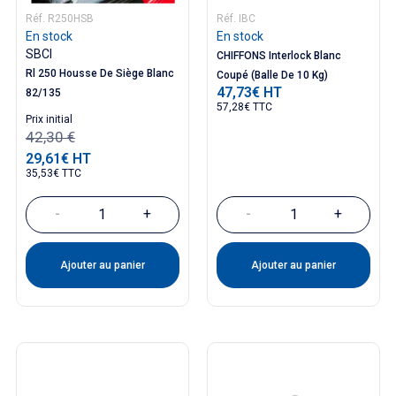
Réf. R250HSB
Réf. IBC
En stock
En stock
SBCI
CHIFFONS Interlock Blanc
Rl 250 Housse De Siège Blanc
Coupé (Balle De 10 Kg)
47,73€ HT
Prix
82/135
57,28€ TTC
Prix ​​initial
42,30 €
29,61€ HT
Prix
35,53€ TTC
-
+
-
+
Ajouter au panier
Ajouter au panier