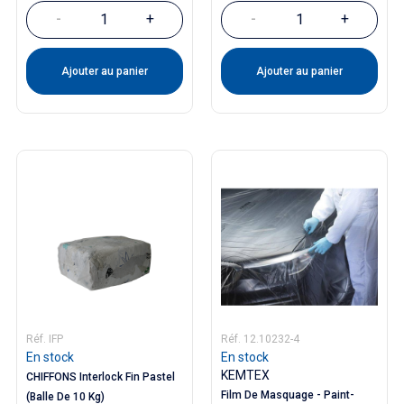
-
+
-
+
Ajouter au panier
Ajouter au panier
Réf. IFP
Réf. 12.10232-4
En stock
En stock
KEMTEX
CHIFFONS Interlock Fin Pastel
Film De Masquage - Paint-
(Balle De 10 Kg)