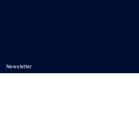
Newsletter
Pour ne rien manquer, abonnez-vous à
notre newsletter !