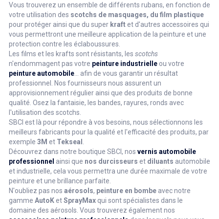
Vous trouverez un ensemble de différents rubans, en fonction de
votre utilisation des
scotchs de masquages, du film plastique
pour protéger ainsi que du super
kraft
et d'autres accessoires qui
vous permettront une meilleure application de la peinture et une
protection contre les éclaboussures.
Les films et les krafts sont résistants, les
scotchs
n'endommagent pas votre
peinture industrielle
ou votre
peinture automobile
... afin de vous garantir un résultat
professionnel. Nos fournisseurs nous assurent un
approvisionnement régulier ainsi que des produits de bonne
qualité. Osez la fantaisie, les bandes, rayures, ronds avec
l'utilisation des scotchs.
SBCI est là pour répondre à vos besoins, nous sélectionnons les
meilleurs fabricants pour la qualité et l'efficacité des produits, par
exemple
3M
et
Tekseal
.
Découvrez dans notre boutique SBCI, nos
vernis automobile
professionnel
ainsi que
nos durcisseurs
et
diluants
automobile
et industrielle, cela vous permettra une durée maximale de votre
peinture et une brillance parfaite.
N'oubliez pas nos
aérosols
,
peinture en bombe
avec notre
gamme
AutoK
et
SprayMax
qui sont spécialistes dans le
domaine des aérosols. Vous trouverez également nos