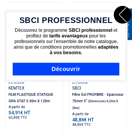
FILTRER
SBCI PROFESSIONNEL
Voir déclinaisons
Découvrez le programme
SBCI professionnel
et
profitez de
tarifs avantageux
pour les
professionnels sur l'ensemble de notre catalogue,
ainsi que de conditions promotionnelles
adaptées
à vos besoins.
Découvrir
Réf. 000994
Réf. FSXXX
En stock
En stock
KEMTEX
SBCI
FILM PLASTIQUE STATIQUE
Filtre Sol PROFIBRE - Epaisseur
SIFA STAT 5.30m X 120m
75mm 3"
(Dimensions 0,50m X
Prix
A partir de
20m)
54,91€ HT
Prix
A partir de
65,89€ TTC
48,86€ HT
48,86€ TTC