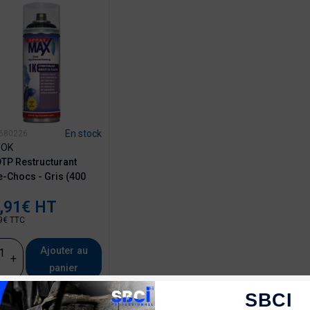
En stock
 680226
TOK
DTP Restructurant
e-Chocs - Gris (400
,91€ HT
9€ TTC
Ajouter au
+
panier
SBCI