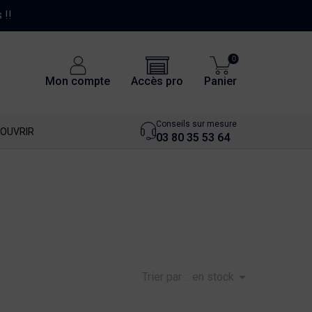
0
Accès pro
Mon compte
Panier
Conseils sur mesure
OUVRIR
03 80 35 53 64

Trier par :
en stock