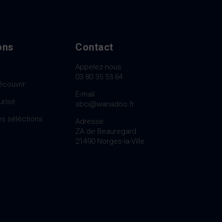
ons
Contact
Appelez-nous
03 80 35 53 64
écouvrir
E-mail
urisé
sbci@wanadoo.fr
s séléctions
Adresse
ZA de Beauregard
21490 Norges-la-Ville