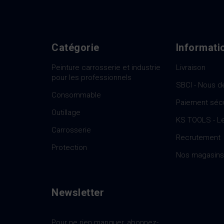
Catégorie
Informati
Peinture carrosserie et industrie
Livraison
pour les professionnels
SBCI - Nous d
Consommable
Paiement séc
Outillage
KS TOOLS - Le
Carrosserie
Recrutement
Protection
Nos magasins
Newsletter
Pour ne rien manquer, abonnez-