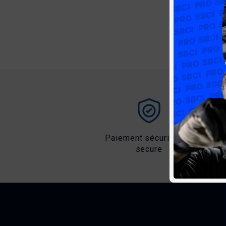
Cela
Apprêt
Aérosols à hautes températures
Paiement sécurisé 3D
secure