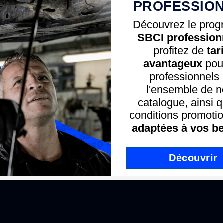
PROFESSIO
 peut aussi vous intéresser
Découvrez le pro
SBCI profession
Peinture - Ral Belton
Film protecteur - Liquid Gum Au
profitez de
tar
avantageux
pour
professionnels 
l'ensemble de n
catalogue, ainsi 
conditions promotio
adaptées à vos be
Prix attractifs
Une équipe à votre servic
Découvrir