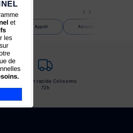
NNEL
gramme
nel
et
toK
Apprêt
Aérosols à hautes températu
ifs
 les
sur
otre
que de
nnelles
soins.
e
Livraison rapide Colissimo
72h