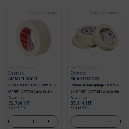
Voir déclinaisons
Voir déclinaisons
Réf. MSK628050
Réf. MSK628019
En stock
En stock
SICAD EUROCEL
SICAD EUROCEL
Ruban Masquage 50 Mm X 50
Ruban De Masquage 19 Mm X
M 100°
50 M 100°
(CARTON Carton De 24)
(CARTON Carton De 48)
Prix
Prix
A partir de
A partir de
72,76€ HT
55,11€ HT
87,31€ TTC
66,14€ TTC
-
+
-
+