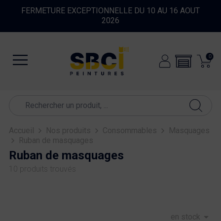
FERMETURE EXCEPTIONNELLE DU 10 AU 16 AOUT
2026
0
Accueil
Nos produits
Consommables
Masquages
Ruban de masquages
Ruban de masquages
10 produits trouvés

en stock