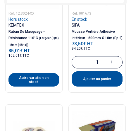
Réf. 12.3024-XX
Réf. 001673
Hors stock
En stock
KEMTEX
SIFA
Ruban De Masquage -
Mousse Portière Adhésive
Résistance 110°C
Intérieur - 600mm X 10m (ép 2)
(Largeur (qté)
78,50€ HT
Prix
18mm (48rlx))
94,20€ TTC
85,01€ HT
Prix
102,01€ TTC
-
+
Autre variation en
Ajouter au panier
stock