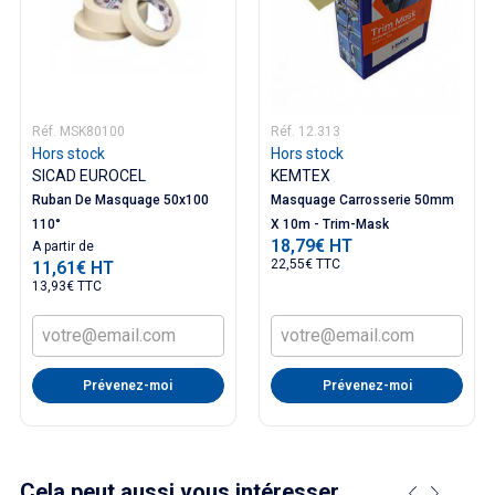
Réf. MSK80100
Réf. 12.313
Hors stock
Hors stock
SICAD EUROCEL
KEMTEX
Ruban De Masquage 50x100
Masquage Carrosserie 50mm
110°
X 10m - Trim-Mask
18,79€ HT
Prix
Prix
A partir de
22,55€ TTC
11,61€ HT
13,93€ TTC
Prévenez-moi
Prévenez-moi
Cela peut aussi vous intéresser