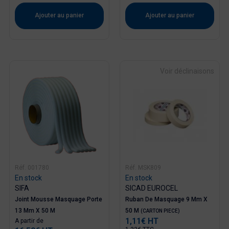
Ajouter au panier
Ajouter au panier
Voir déclinaisons
Réf. 001780
Réf. MSK809
En stock
En stock
SIFA
SICAD EUROCEL
Joint Mousse Masquage Porte
Ruban De Masquage 9 Mm X
13 Mm X 50 M
50 M
(CARTON PIECE)
1,11€ HT
Prix
A partir de
Prix