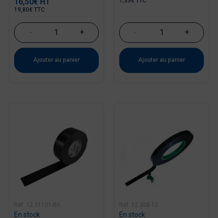
16,50€ HT
1,33€ TTC
19,80€ TTC
-
+
-
+
Ajouter au panier
Ajouter au panier
Réf. 12.31101-B5
Réf. 12.308-12
En stock
En stock