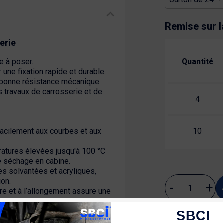
Remise sur l
erie
e à poser.
Quantité
 une fixation rapide et durable.
 bonne résistance mécanique.
s travaux de carrosserie et de
4
facilement aux courbes et aux
10
atures élevées jusqu'à 100 °C
e séchage en cabine.
es solvantées et acryliques,
ion.
ure et à l’allongement assure une
En stock
(505)
SBCI