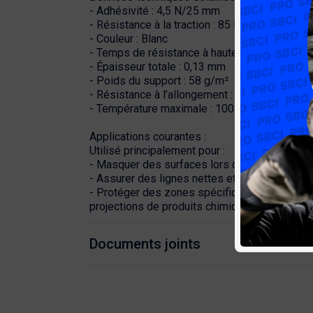
- Adhésivité : 4,5 N/25 mm
- Résistance à la traction : 85 N/25 mm
- Couleur : Blanc
- Temps de résistance à haute température : 
- Épaisseur totale : 0,13 mm
- Poids du support : 58 g/m²
- Résistance à l’allongement : 8,5 %
- Température maximale : 100 °C
Applications courantes :
Utilisé principalement pour :
- Masquer des surfaces lors de la peinture au
- Assurer des lignes nettes et propres après le
- Protéger des zones spécifiques contre les 
projections de produits chimiques.
Documents joints
TÉLÉCHARGEMENT
FT - MSK6280