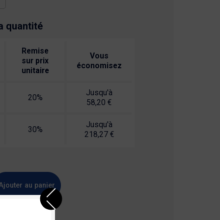
a quantité
Remise
Vous
sur prix
économisez
unitaire
Jusqu'à
20%
58,20 €
Jusqu'à
30%
218,27 €
Ajouter au panier