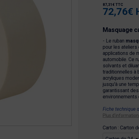
87,31€ TTC
72,76€ 
Masquage ca
- Le ruban
masqu
pour les ateliers
applications de 
automobile. Ce r
solvants et dilua
traditionnelles à
acryliques modern
jusqu'à une temp
garantissant de
environnements 
Fiche technique 
Plus d'information
Carton : Carton d