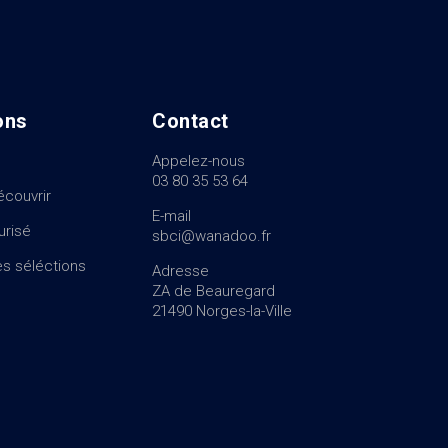
ons
Contact
Appelez-nous
03 80 35 53 64
écouvrir
E-mail
urisé
sbci@wanadoo.fr
s séléctions
Adresse
ZA de Beauregard
21490 Norges-la-Ville