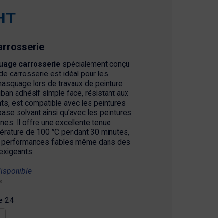
HT
rrosserie
age carrosserie
spécialement conçu
 de carrosserie est idéal pour les
masquage lors de travaux de peinture
uban adhésif simple face, résistant aux
nts, est compatible avec les peintures
 base solvant ainsi qu’avec les peintures
es. Il offre une excellente tenue
érature de 100 °C pendant 30 minutes,
s performances fiables même dans des
exigeants.
disponible
s
e 24