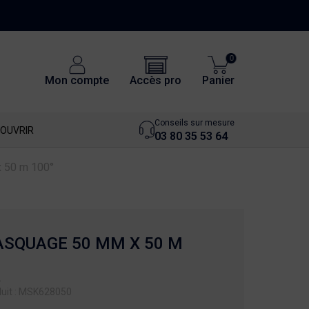
0
Accès pro
Mon compte
Panier
Conseils sur mesure
OUVRIR
03 80 35 53 64
 50 m 100°
SQUAGE 50 MM X 50 M
L
uit : MSK628050