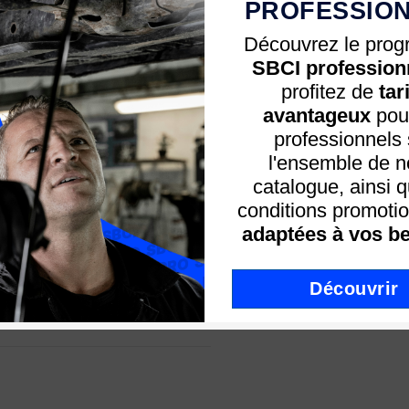
PROFESSIO
Paiement sécu
Découvrez le pro
sécurisé
SBCI profession
30 minutes
profitez de
tar
Une équipe à 
service
avantageux
pour
professionnels 
l'ensemble de n
catalogue, ainsi 
conditions promotio
tomobile.
adaptées à vos be
 retrait du ruban.
éclaboussures de peinture ou les
Conseil ? Aide ? Util
Découvrir