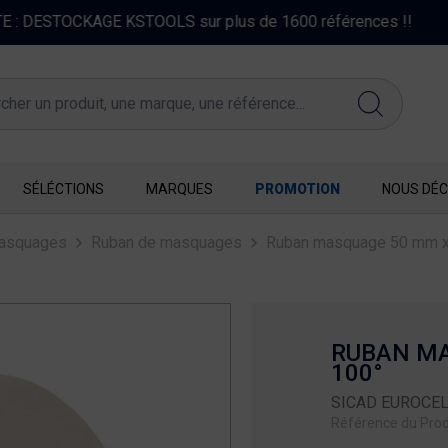
FERMETURE EXCEPTIONNELLE DU 10 AU 16 AOUT 2026
SÉLÉCTIONS
MARQUES
PROMOTION
NOUS DÉC
asquages
Ruban de masquages
Ruban masquage 50 mm x
RUBAN MA
100°
SICAD EUROCE
Référence du Prod