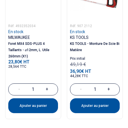
Réf. 4932352034
Réf. 907.2112
En stock
En stock
MILWAUKEE
KS TOOLS
Foret MX4 SDS-PLUS 4
KS TOOLS - Monture De Scie Bi
Taillants - ⌀12mm, L. Utile
Matière
260mm (X1)
Prix ​​initial
23,80€ HT
Prix
49,19 €
28,56€ TTC
36,90€ HT
Prix
44,28€ TTC
-
+
-
+
Ajouter au panier
Ajouter au panier