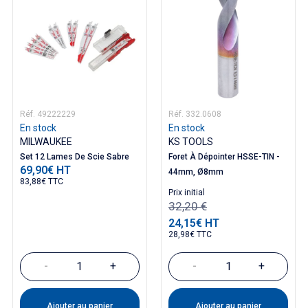
Réf. 49222229
Réf. 332.0608
En stock
En stock
MILWAUKEE
KS TOOLS
Set 12 Lames De Scie Sabre
Foret À Dépointer HSSE-TIN -
69,90€ HT
Prix
44mm, Ø8mm
83,88€ TTC
Prix ​​initial
32,20 €
24,15€ HT
Prix
28,98€ TTC
-
+
-
+
Ajouter au panier
Ajouter au panier