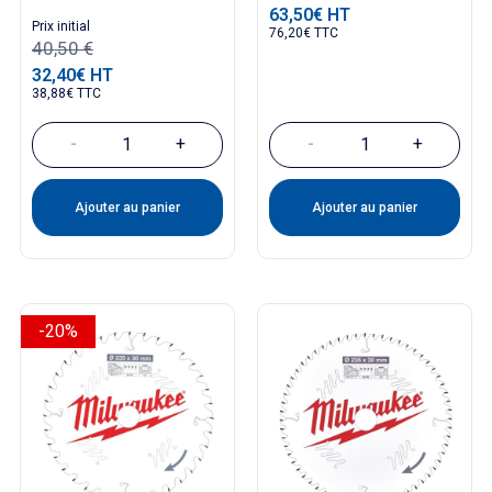
63,50€ HT
Prix
Prix ​​initial
76,20€ TTC
40,50 €
32,40€ HT
Prix
38,88€ TTC
-
+
-
+
Ajouter au panier
Ajouter au panier
-20%