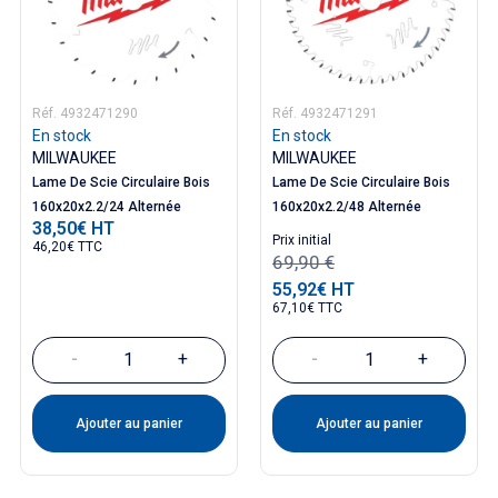
Réf. 4932471290
Réf. 4932471291
En stock
En stock
MILWAUKEE
MILWAUKEE
Lame De Scie Circulaire Bois
Lame De Scie Circulaire Bois
160x20x2.2/24 Alternée
160x20x2.2/48 Alternée
38,50€ HT
Prix
Prix ​​initial
46,20€ TTC
69,90 €
55,92€ HT
Prix
67,10€ TTC
-
+
-
+
Ajouter au panier
Ajouter au panier