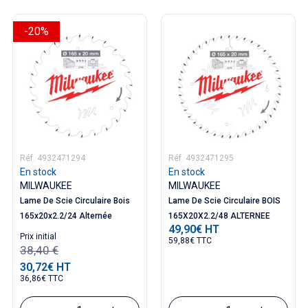
-20%
Réf. 4932471294
Réf. 4932471295
En stock
En stock
MILWAUKEE
MILWAUKEE
Lame De Scie Circulaire Bois
Lame De Scie Circulaire BOIS
165x20x2.2/24 Alternée
165X20X2.2/48 ALTERNEE
49,90€ HT
Prix
Prix ​​initial
59,88€ TTC
38,40 €
30,72€ HT
Prix
36,86€ TTC