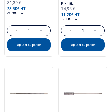
31,39 €
Prix ​​initial
14,95 €
23,50€ HT
Prix
28,20€ TTC
11,20€ HT
Prix
13,44€ TTC
-
+
-
+
Ajouter au panier
Ajouter au panier