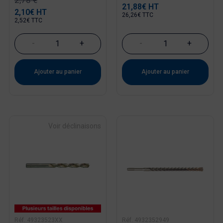
21,88€ HT
Prix
2,10€ HT
Prix
26,26€ TTC
2,52€ TTC
-
+
-
+
Ajouter au panier
Ajouter au panier
Voir déclinaisons
Réf. 49323523XX
Réf. 4932352949