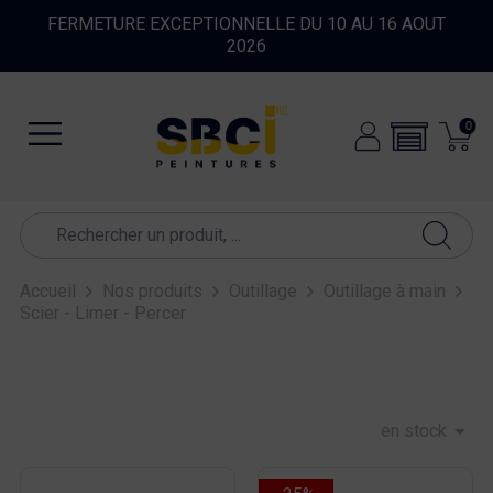
FERMETURE EXCEPTIONNELLE DU 10 AU 16 AOUT
2026
0
Accueil
Nos produits
Outillage
Outillage à main
Scier - Limer - Percer

en stock