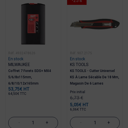
-25%
Réf. 4932478626
Réf. 907.2175
En stock
En stock
MILWAUKEE
KS TOOLS
Coffret 7 Forets SDS+ MX4
KS TOOLS - Cutter Universel
5/6/8x115mm,
KS À Lame Sécable De 18 Mm,
6/8/10/12x165mm
Magasin De 6 Lames
53,75€ HT
Prix
Prix ​​initial
64,50€ TTC
6,73 €
5,05€ HT
Prix
6,06€ TTC
-
+
-
+