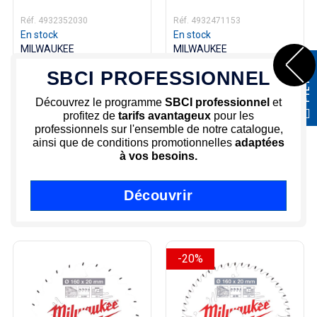
Réf. 4932352030
Réf. 4932471153
En stock
En stock
MILWAUKEE
MILWAUKEE
FILTRER
Foret Béton SDS + MX4 Ø10
Extension SDS Plus 300mm
SBCI PROFESSIONNEL
119,00 HT
Prix
Longueur 450
142,80€ TTC
34,20€ HT
Prix
Découvrez le programme
SBCI professionnel
et
41,04€ TTC
profitez de
tarifs avantageux
pour les
professionnels sur l'ensemble de notre catalogue,
-
+
-
+
ainsi que de conditions promotionnelles
adaptées
à vos besoins.
Ajouter au panier
Ajouter au panier
Découvrir
-20%