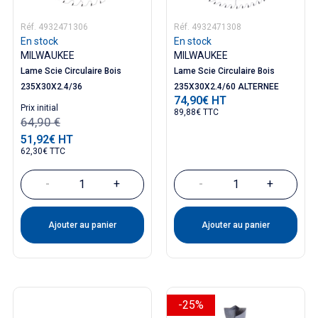
Réf. 4932471306
Réf. 4932471308
En stock
En stock
MILWAUKEE
MILWAUKEE
Lame Scie Circulaire Bois
Lame Scie Circulaire Bois
235X30X2.4/36
235X30X2.4/60 ALTERNEE
74,90€ HT
Prix
Prix ​​initial
89,88€ TTC
64,90 €
51,92€ HT
Prix
62,30€ TTC
-
+
-
+
Ajouter au panier
Ajouter au panier
-25%