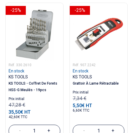
-25%
-25%
Réf. 330.2610
Réf. 907.2242
En stock
En stock
KS TOOLS
KS TOOLS
KS TOOLS - Coffret De Forets
Grattoir À Lame Rétractable
HSS-G Meulés - 19pcs
Prix ​​initial
7,34 €
Prix ​​initial
47,28 €
5,50€ HT
Prix
6,60€ TTC
35,50€ HT
Prix
42,60€ TTC
-
+
-
+