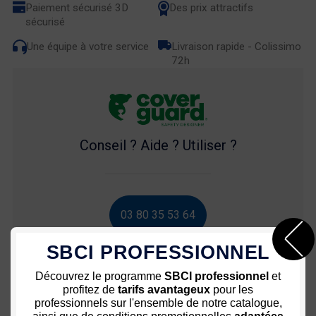
Paiement sécurisé 3D
Des prix attractifs
sécurisé
Une équipe à votre service
Livraison rapide - Colissimo
72h
Conseil ? Aide ? Utiliser ?
03 80 35 53 64
SBCI PROFESSIONNEL
Description
Découvrez le programme
SBCI professionnel
et
profitez de
tarifs avantageux
pour les
professionnels sur l'ensemble de notre catalogue,