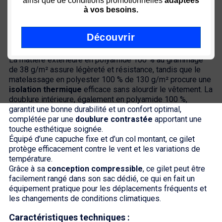
ainsi que de conditions promotionnelles
adaptées
Description du Gilet :
à vos besoins.
Ce gilet matelassé gris, est idéal pour accompagner les
professionnels dans leurs activités quotidiennes tout en
Découvrir
restant parfaitement adapté à un usage en dehors du
travail.
La matière extérieure en polyamide 100 % au grammage
de 38 g/m² assure légèreté et résistance, tandis que le
matelassage en polyester 100 % de 130 g/m² procure une
isolation thermique
efficace sans alourdir le vêtement. La
doublure intérieure, également en polyamide 100 %,
garantit une bonne durabilité et un confort optimal,
complétée par une
doublure contrastée
apportant une
touche esthétique soignée.
Équipé d’une capuche fixe et d’un col montant, ce gilet
protège efficacement contre le vent et les variations de
température.
Grâce à sa
conception compressible
, ce gilet peut être
facilement rangé dans son sac dédié, ce qui en fait un
équipement pratique pour les déplacements fréquents et
les changements de conditions climatiques.
Caractéristiques techniques :