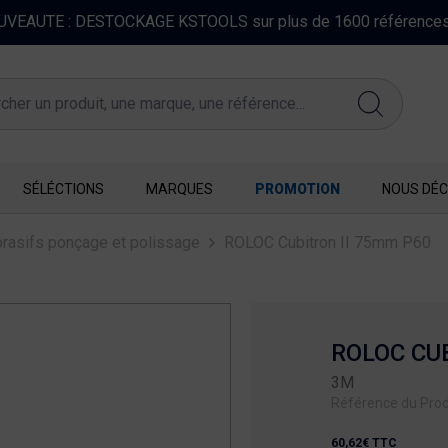
FERMETURE EXCEPTIONNELLE DU 10 AU 16 AOUT 2026
SÉLÉCTIONS
MARQUES
PROMOTION
NOUS DÉC
rasifs ponçage et polissage
ROLOC Cubitron II 75mm P60
ROLOC CU
3M
Référence du Prod
60,62€ TTC