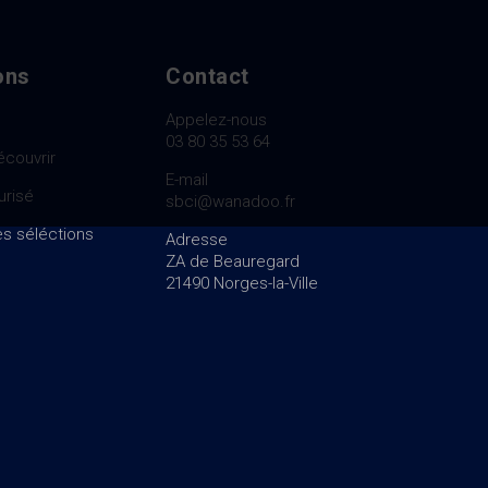
ons
Contact
Appelez-nous
03 80 35 53 64
écouvrir
E-mail
urisé
sbci@wanadoo.fr
s séléctions
Adresse
ZA de Beauregard
21490 Norges-la-Ville