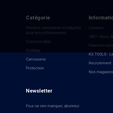
Catégorie
Informati
Peinture carrosserie et industrie
Livraison
pour les professionnels
SBCI - Nous d
Consommable
Paiement séc
Outillage
KS TOOLS - Le
Carrosserie
Recrutement
Protection
Nos magasins
Newsletter
Pour ne rien manquer, abonnez-