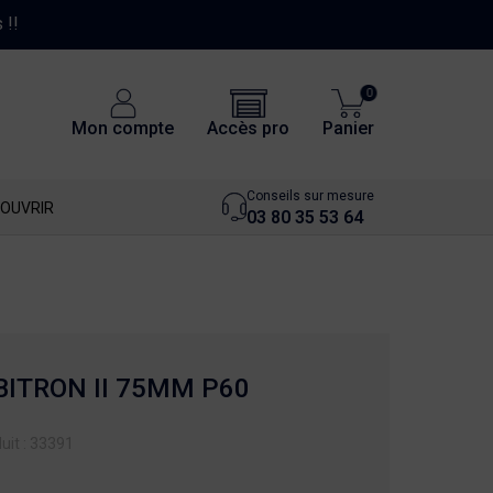
0
Accès pro
Mon compte
Panier
Conseils sur mesure
OUVRIR
03 80 35 53 64
BITRON II 75MM P60
uit : 33391