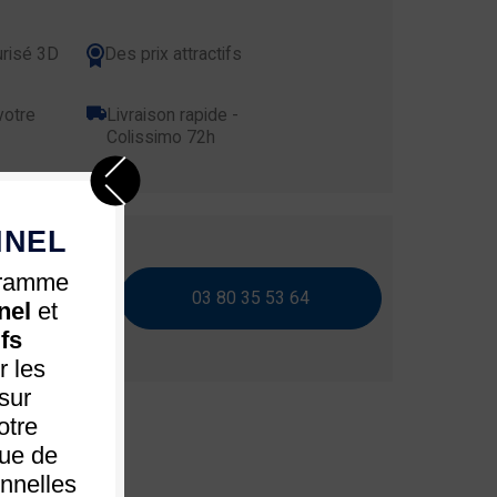
risé 3D
Des prix attractifs
votre
Livraison rapide -
Colissimo 72h
NNEL
gramme
03 80 35 53 64
nel
et
iser ?
ifs
 les
sur
otre
que de
nnelles