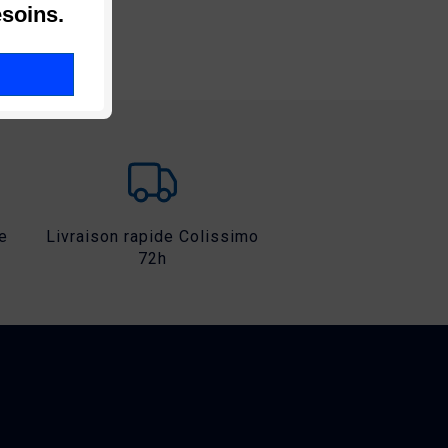
soins.
e
Livraison rapide Colissimo
72h