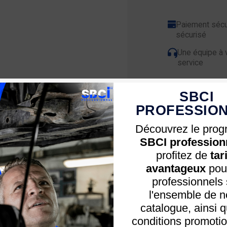
Paiement sécu
sécurisé
Une équipe à 
service
SBCI
PROFESSIO
Découvrez le pro
SBCI profession
Conseil ? Aide ? Util
profitez de
tar
avantageux
pour
professionnels 
l'ensemble de n
catalogue, ainsi 
conditions promotio