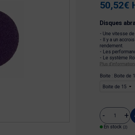
50,52€ 
Disques abra
- Une vitesse de
- Il y a un accro
rendement.
- Les performanc
- Le système Ro
Plus d'information
Boite : Boite de 
En stock
(2)