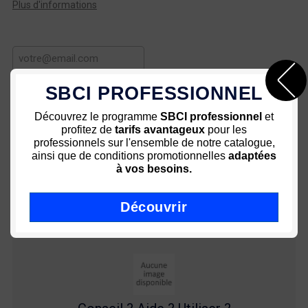
Plus d'informations
SBCI PROFESSIONNEL
Prévenez-moi
Découvrez le programme
SBCI professionnel
et
En rupture de stock
profitez de
tarifs avantageux
pour les
professionnels sur l'ensemble de notre catalogue,
ainsi que de conditions promotionnelles
adaptées
à vos besoins.
Paiement sécurisé 3D
Des prix attractifs
sécurisé
Découvrir
Une équipe à votre service
Livraison rapide - Colissimo
72h