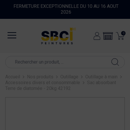
FERMETURE EXCEPTIONNELLE DU 10 AU 16 AOUT
2026
0
Accueil
Nos produits
Outillage
Outillage à main
Accessoires divers et consommable
Sac absorbant
Terre de diatomée - 20kg 42192