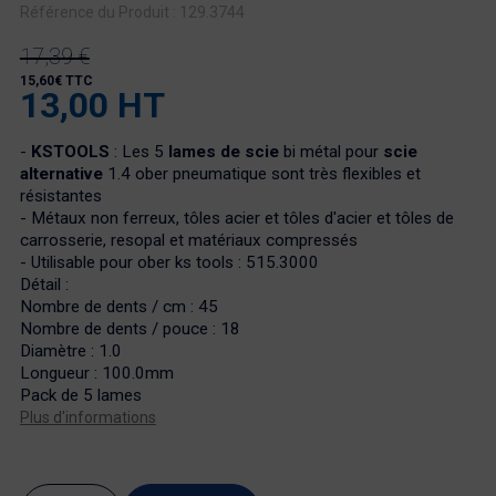
Référence du Produit : 129.3744
17,39 €
15,60€ TTC
13,00 HT
-
KSTOOLS
: Les 5
lames de scie
bi métal pour
scie
alternative
1.4 ober pneumatique sont très flexibles et
résistantes
- Métaux non ferreux, tôles acier et tôles d'acier et tôles de
carrosserie, resopal et matériaux compressés
- Utilisable pour ober ks tools :
515.3000
Détail :
Nombre de dents / cm : 45
Nombre de dents / pouce : 18
Diamètre : 1.0
Longueur : 100.0mm
Pack de 5 lames
Plus d'informations