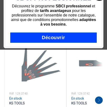
Découvrez le programme
SBCI professionnel
et
profitez de
tarifs avantageux
pour les
professionnels sur l'ensemble de notre catalogue,
ainsi que de conditions promotionnelles
adaptées
à vos besoins.
Nous vous recommandons
Découvrir
-25%
-25%
Réf. 129.3740
Réf. 129.3742
En stock
En stock
KS TOOLS
KS TOOLS