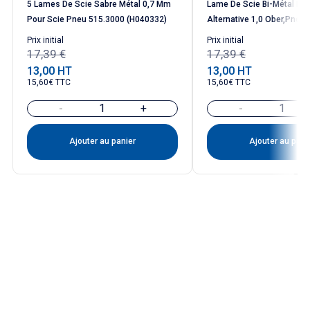
5 Lames De Scie Sabre Métal 0,7 Mm
Lame De Scie Bi-Métal Pou
Pour Scie Pneu 515.3000 (H040332)
Alternative 1,0 Ober,pneu
Prix ​​initial
Prix ​​initial
17,39 €
17,39 €
13,00 HT
13,00 HT
Prix
Prix
15,60€ TTC
15,60€ TTC
-
+
-
Ajouter au panier
Ajouter au pani