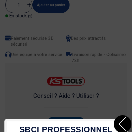
Ajouter au panier
En stock
(2)
Paiement sécurisé 3D
Des prix attractifs
sécurisé
Une équipe à votre service
Livraison rapide - Colissimo
72h
Conseil ? Aide ? Utiliser ?
03 80 35 53 64
SBCI PROFESSIONNEL