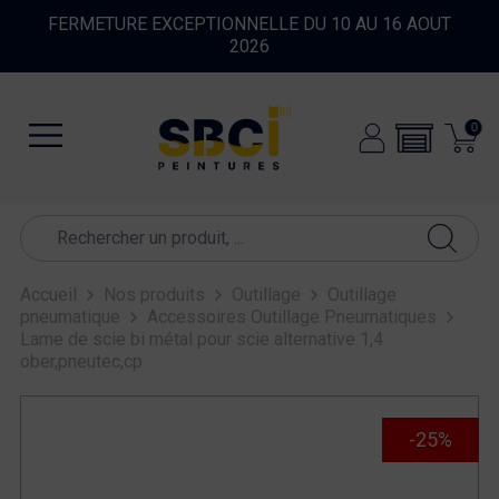
FERMETURE EXCEPTIONNELLE DU 10 AU 16 AOUT
2026
0
Accueil
Nos produits
Outillage
Outillage
pneumatique
Accessoires Outillage Pneumatiques
Lame de scie bi métal pour scie alternative 1,4
ober,pneutec,cp
-25%