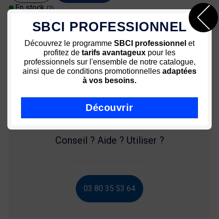
En stock
(2)
SBCI PROFESSIONNEL
Découvrez le programme
SBCI professionnel
et
Paiement sécurisé 3D
Des prix attractifs
profitez de
tarifs avantageux
pour les
sécurisé
professionnels sur l'ensemble de notre catalogue,
ainsi que de conditions promotionnelles
adaptées
Une équipe à votre service
Livraison rapide - Colissimo
à vos besoins.
72h
Découvrir
Conseil ? Aide ? Utiliser ?
03 80 35 53 64