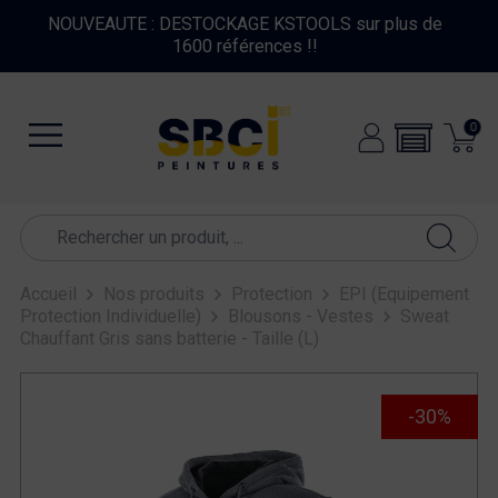
FERMETURE EXCEPTIONNELLE DU 10 AU 16 AOUT
2026
0
Accueil
Nos produits
Protection
EPI (Equipement
Protection Individuelle)
Blousons - Vestes
Sweat
Chauffant Gris sans batterie - Taille (L)
-30%