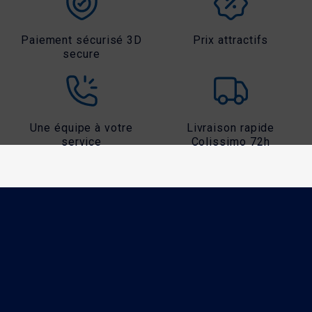
Paiement sécurisé 3D
Prix attractifs
secure
Une équipe à votre
Livraison rapide
service
Colissimo 72h