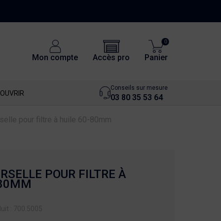
0
Accès pro
Mon compte
Panier
Conseils sur mesure
OUVRIR
03 80 35 53 64
selle pour filtre à huile 60-80mm
RSELLE POUR FILTRE À
-80MM
uit : 700.5005