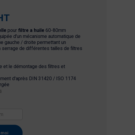
HT
lle
pour
filtre a huile
60-80mm
uipée d'un mécanisme automatique de
ue gauche / droite permettant un
serrage de différentes tailles de filtres
e et le démontage des filtres et
nement d'après DIN 31420 / ISO 1174
orgée
s
-moi