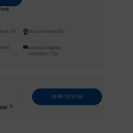
stock
risé 3D
Des prix attractifs
votre
Livraison rapide -
Colissimo 72h
03 80 35 53 64
iser ?