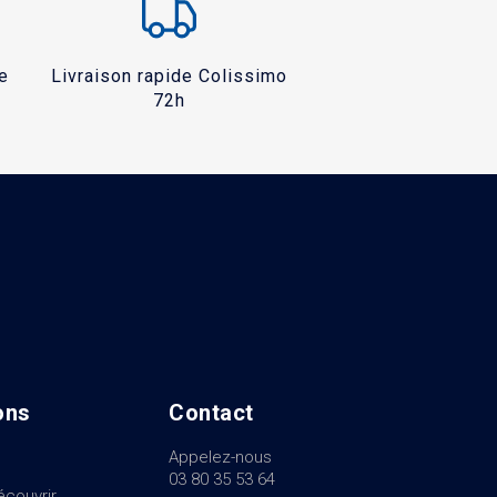
e
Livraison rapide Colissimo
72h
ons
Contact
Appelez-nous
03 80 35 53 64
écouvrir