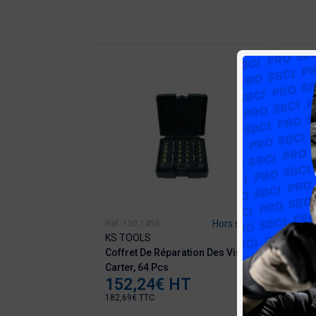
-25%
Hors stock
Hors stock
Réf. 150.1450
Réf. 7
KS TOOLS
KS T
ion En Matière
Coffret De Réparation Des Vis De
Clé Un
uiles Et Produits
Carter, 64 Pcs
Huile
152,24€ HT
81,
Prix
Prix
182,69€ TTC
97,68€