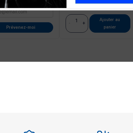
Ajouter au
-
+
panier
Prévenez-moi