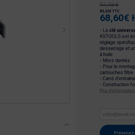
91,43 €
82,32€ TTC
68,60€ 
- La
clé universe
KSTOOLS
est éq
réglage spécifiq
desserrage et un 
à huile
- Mors dentés
- Pour le montag
cartouches filtre
- Carré d'entraî
- Construction f
Plus d'information
Prévenez