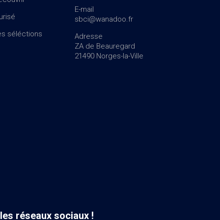
E-mail
urisé
sbci@wanadoo.fr
s séléctions
Adresse
ZA de Beauregard
21490 Norges-la-Ville
les réseaux sociaux !