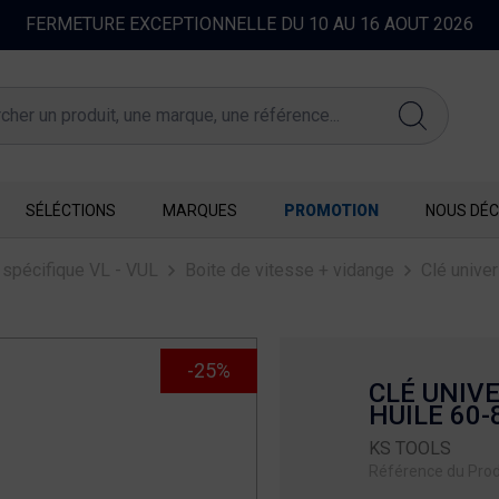
FERMETURE EXCEPTIONNELLE DU 10 AU 16 AOUT 2026
SÉLÉCTIONS
MARQUES
PROMOTION
NOUS DÉC
 spécifique VL - VUL
Boite de vitesse + vidange
Clé univer
-25%
CLÉ UNIVE
HUILE 60
KS TOOLS
Référence du Prod