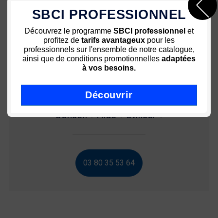
SBCI PROFESSIONNEL
Paiement sécurisé 3D
Des prix attractifs
sécurisé
Découvrez le programme
SBCI professionnel
et
profitez de
tarifs avantageux
pour les
Une équipe à votre service
Livraison rapide - Colissimo
professionnels sur l'ensemble de notre catalogue,
72h
ainsi que de conditions promotionnelles
adaptées
à vos besoins.
Découvrir
Conseil ? Aide ? Utiliser ?
03 80 35 53 64