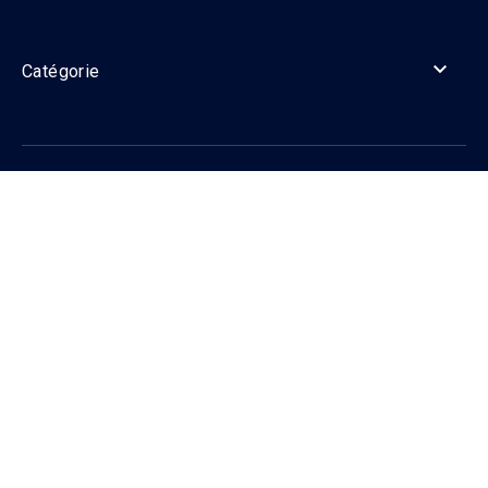

Catégorie

Informations

Contact
Suivez-nous sur les réseaux sociaux !