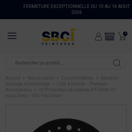
FERMETURE EXCEPTIONNELLE DU 10 AU 16 AOUT
2026
0
Accueil
Nos produits
Consommables
Abrasifs
ponçage et polissage
Cale à poncer - Plateaux -
Accessoires
10 Protecteur de plateau Ø150mm 97
trous 2mm - 950 Pad Saver