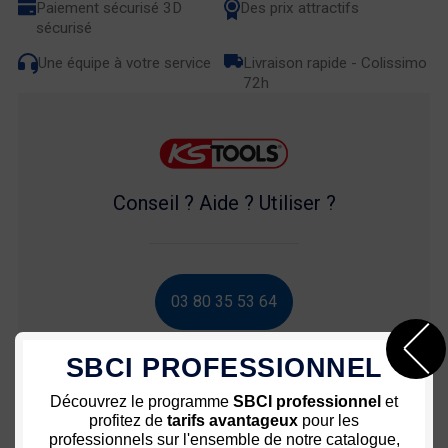
Paiement sécurisé 3D
Des prix attractifs
sécurisé
Une équipe à votre service
Livraison rapide - Colissimo
72h
Conseil ? Aide ? Utiliser ?
03 80 35 53 64
SBCI PROFESSIONNEL
Découvrez le programme
SBCI professionnel
et
profitez de
tarifs avantageux
pour les
Nous vous recommandons
professionnels sur l'ensemble de notre catalogue,