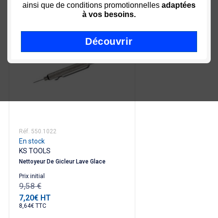
ainsi que de conditions promotionnelles
adaptées
à vos besoins.
-25%
Découvrir
Réf. 550.1022
En stock
KS TOOLS
Nettoyeur De Gicleur Lave Glace
Prix ​​initial
9,58 €
7,20€ HT
Prix
8,64€ TTC