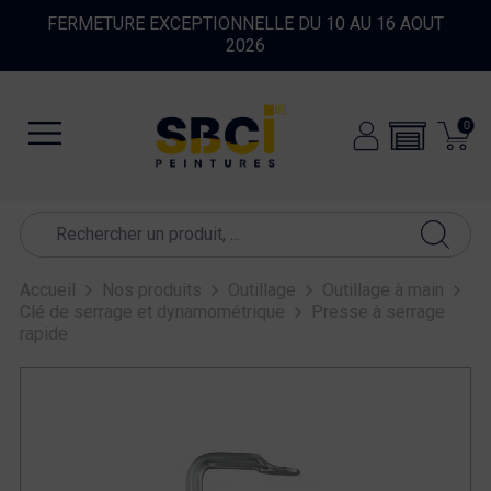
FERMETURE EXCEPTIONNELLE DU 10 AU 16 AOUT
2026
0
Accueil
Nos produits
Outillage
Outillage à main
Clé de serrage et dynamométrique
Presse à serrage
rapide