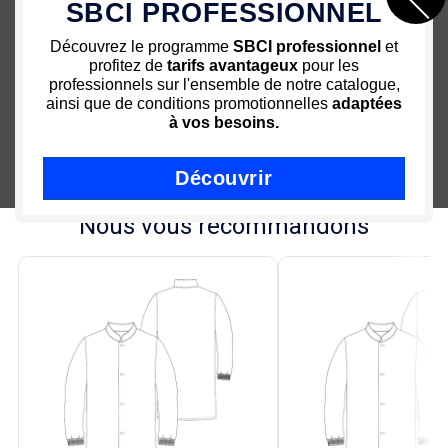
SBCI PROFESSIONNEL
- Manches longues
- Bas de manches bord côté
Découvrez le programme
SBCI professionnel
et
- Col Officier
profitez de
tarifs avantageux
pour les
- Hauteur milieu dos : 100cm
professionnels sur l'ensemble de notre catalogue,
- Enforme dos
ainsi que de conditions promotionnelles
adaptées
- La
blouse de protection
est disponible en plusieurs
à vos besoins.
tailles : T2 T3 et T4
Découvrir
Nous vous recommandons