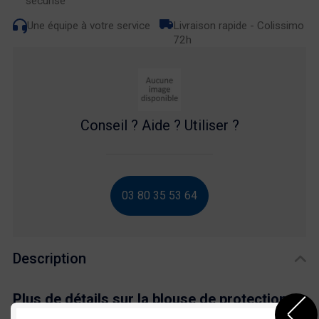
sécurisé
Une équipe à votre service
Livraison rapide - Colissimo
72h
Conseil ? Aide ? Utiliser ?
03 80 35 53 64
Description
Plus de détails sur la blouse de protection