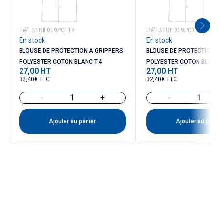
Réf. B1BIF019PC1T4
Réf. B1BIF019PC1T3
En stock
En stock
BLOUSE DE PROTECTION A GRIPPERS
BLOUSE DE PROTECTION 
POLYESTER COTON BLANC T.4
POLYESTER COTON BLANC
27,00 HT
27,00 HT
Prix
Prix
32,40€ TTC
32,40€ TTC
-
+
-
Ajouter au panier
Ajouter au pani