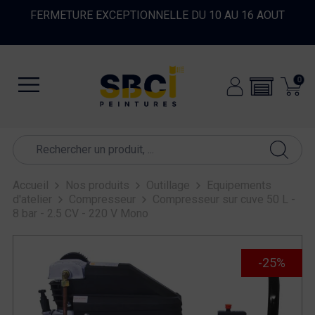
FERMETURE EXCEPTIONNELLE DU 10 AU 16 AOUT
0
Accueil
Nos produits
Outillage
Equipements
d'atelier
Compresseur
Compresseur sur cuve 50 L -
8 bar - 2.5 CV - 220 V Mono
-25%