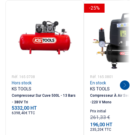
-25%
Hauteur :
- 700 mm
Poids :
- 29,00 kg
Puissance :
- 1800 W
Réf. 165.0708
Réf. 165.0801
Hors stock
En stock
KS TOOLS
KS TOOLS
Compresseur Sur Cuve 500L - 13 Bars
Compresseur À Air Sec 6 L
- 380V Tri
-220 V Mono
5332,00 HT
Prix
Prix ​​initial
6398,40€ TTC
261,33 €
196,00 HT
Prix
235,20€ TTC