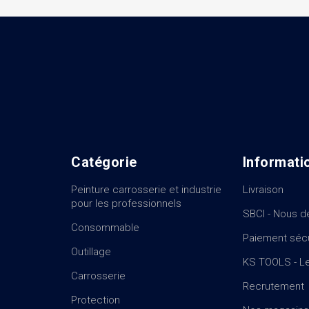
Catégorie
Informati
Peinture carrosserie et industrie
Livraison
pour les professionnels
SBCI - Nous d
Consommable
Paiement séc
Outillage
KS TOOLS - Le
Carrosserie
Recrutement
Protection