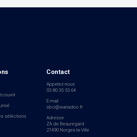
ons
Contact
Appelez-nous
03 80 35 53 64
écouvrir
E-mail
urisé
sbci@wanadoo.fr
s séléctions
Adresse
ZA de Beauregard
21490 Norges-la-Ville