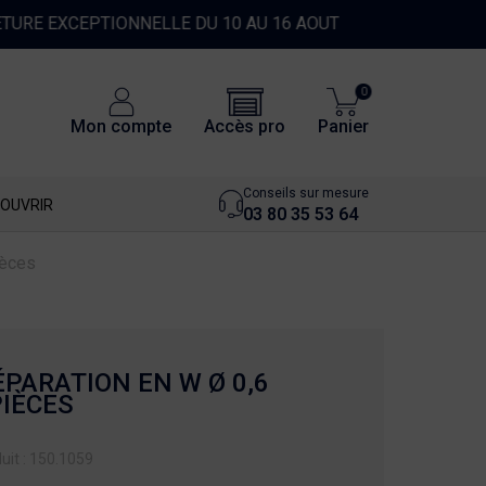
0
Accès pro
Mon compte
Panier
Conseils sur mesure
OUVRIR
03 80 35 53 64
ièces
ÉPARATION EN W Ø 0,6
PIÈCES
uit : 150.1059