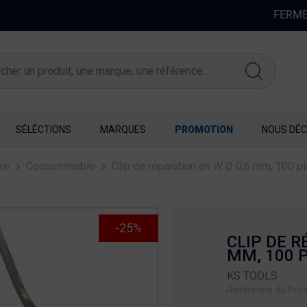
FERMETURE EXCEPTIONNELLE DU 10 AU 16 AOUT
SÉLÉCTIONS
MARQUES
PROMOTION
NOUS DÉC
re
Consommable
Clip de réparation en W Ø 0,6 mm, 100 p
-25%
CLIP DE R
MM, 100 
KS TOOLS
Référence du Prod