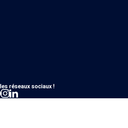
les réseaux sociaux !
 confidentialité
/
Création site internet BWA
Tous droits réservés