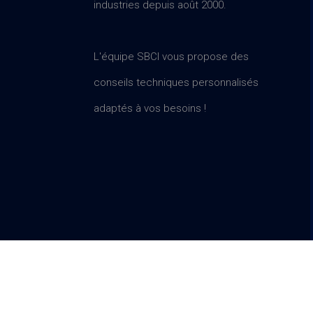
industries depuis août 2000.
L'équipe SBCI vous propose des
conseils techniques personnalisés
adaptés à vos besoins !