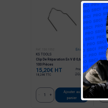
En stock
En stock
Réf. 150.1052
Réf. 1
KS TOOLS
KS T
n Pour Plastique
Clip De Réparation En V Ø 0,6 Mm,
Clip D
100 Pièces
100 P
T
15,20€ HT
17,
Prix
Prix
Prix ​​initial
Prix ​​initial
326,53 €
20,27 €
18,24€ TTC
20,40€
Ajouter au
Ajouter au
-
+
-
panier
panier