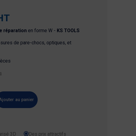
HT
de réparation
en forme W -
KS TOOLS
ssures de pare-chocs, optiques, et
ièces
s
Ajouter au panier
risé 3D
Des prix attractifs