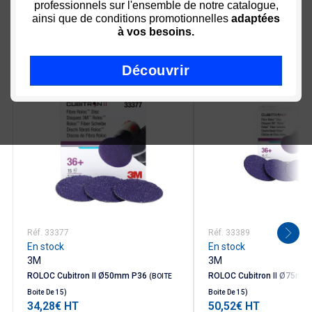
professionnels sur l'ensemble de notre catalogue,
ainsi que de conditions promotionnelles
adaptées
Nous vous recommandons
à vos besoins.
Découvrir
ns
Voir déclinaisons
Voir
Réf. 33377
Réf. 33389
En stock
En stock
3M
3M
ROLOC Cubitron II Ø50mm P36
ROLOC Cubitron II Ø75mm
(BOITE
Boite De 15)
Boite De 15)
34,28€ HT
50,52€ HT
Prix
Prix