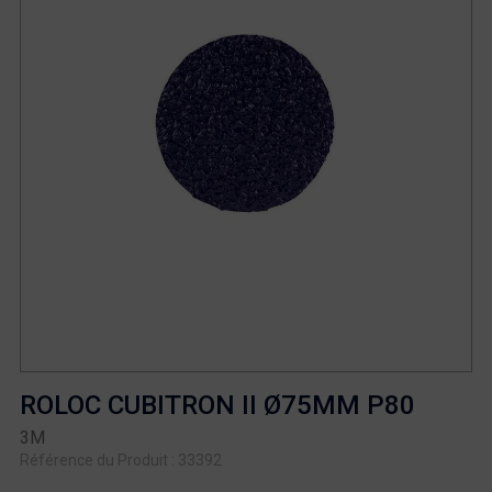
ROLOC CUBITRON II Ø75MM P80
3M
Référence du Produit : 33392