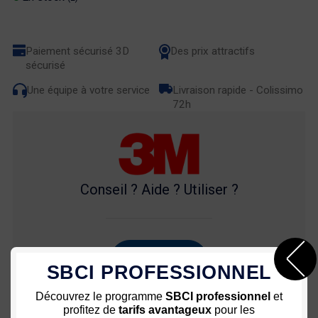
Paiement sécurisé 3D
Des prix attractifs
sécurisé
Une équipe à votre service
Livraison rapide - Colissimo
72h
Conseil ? Aide ? Utiliser ?
03 80 35 53 64
SBCI PROFESSIONNEL
Découvrez le programme
SBCI professionnel
et
profitez de
tarifs avantageux
pour les