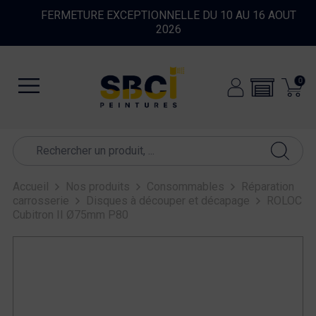
FERMETURE EXCEPTIONNELLE DU 10 AU 16 AOUT
2026
0
Accueil
Nos produits
Consommables
Réparation
carrosserie
Disques à découper et décapage
ROLOC
Cubitron II Ø75mm P80