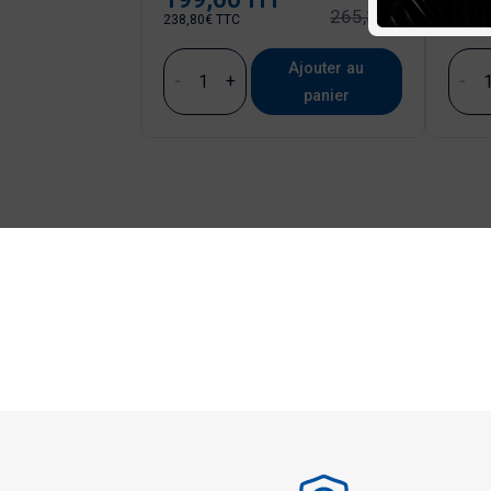
265,33 €
238,80€ TTC
54,36€
Ajouter au
-
+
-
panier