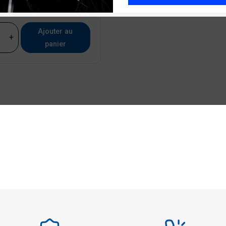
60,46 €
 TTC
Ajouter au
+
panier