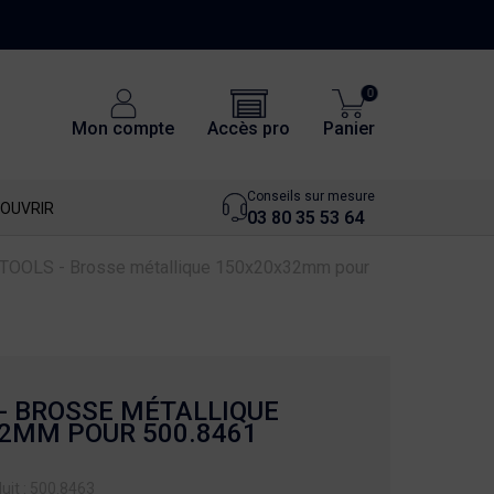
0
Accès pro
Mon compte
Panier
Conseils sur mesure
OUVRIR
03 80 35 53 64
TOOLS - Brosse métallique 150x20x32mm pour
 - BROSSE MÉTALLIQUE
2MM POUR 500.8461
uit : 500.8463