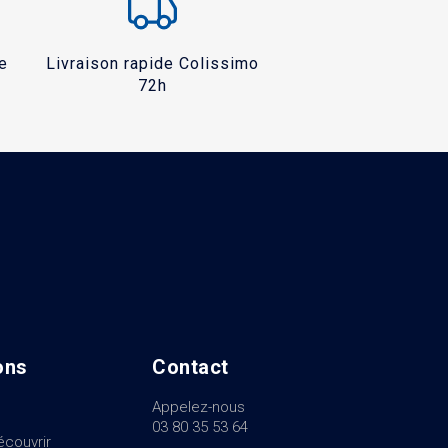
e
Livraison rapide Colissimo
72h
ons
Contact
Appelez-nous
03 80 35 53 64
écouvrir