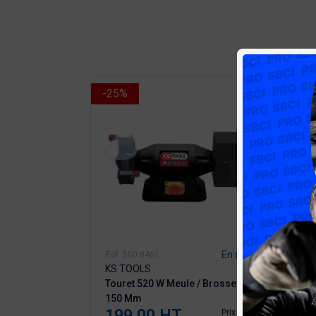
-25%
-25%
En stock
Réf. 500.8461
Réf. 5
KS TOOLS
KS T
Touret 520 W Meule / Brosse Ø
KS TO
150 Mm
200x2
199,00 HT
45,
Prix
Prix
Prix ​​initial