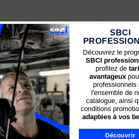
Nous vous recommandons
SBCI
PROFESSIO
Découvrez le pro
SBCI profession
profitez de
tar
avantageux
pour
professionnels 
l'ensemble de n
catalogue, ainsi 
conditions promotio
En stock
00.8464
adaptées à vos be
OOLS
OLS - Brosse Métallique
0x32mm Pour 500.8462
Découvrir
30€ HT
Prix ​​initial