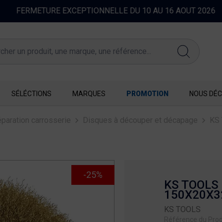
FERMETURE EXCEPTIONNELLE DU 10 AU 16 AOUT 2026
SÉLÉCTIONS
MARQUES
PROMOTION
NOUS DÉC
paration carrosserie
Disques à découper et décapage
KS 
-25%
KS TOOLS
150X20X3
KS TOOLS
Référence du Prod