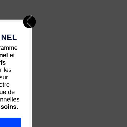
NNEL
gramme
nel
et
ifs
 les
sur
otre
que de
nnelles
soins.