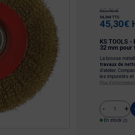
60,46 €
54,36€ TTC
45,30€ 
KS TOOLS - B
32 mm pour 
La brosse métal
travaux de nett
d’atelier. Compac
les impuretés et 
Plus d'information
En stock
(2)