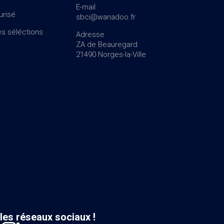
E-mail
urisé
sbci@wanadoo.fr
s séléctions
Adresse
ZA de Beauregard
21490 Norges-la-Ville
les réseaux sociaux !