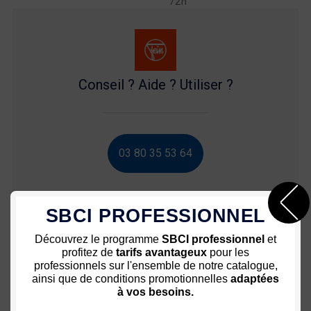
72h
Conseil ? Aide ? Utiliser ?
03 80 35 53 64
SBCI PROFESSIONNEL
Découvrez le programme
SBCI professionnel
et
Nous vous recommandons
profitez de
tarifs avantageux
pour les
professionnels sur l'ensemble de notre catalogue,
ainsi que de conditions promotionnelles
adaptées
à vos besoins.