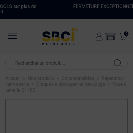
FERMETURE EXCEPTIONNELLE DU 10 AU 16 AOUT
0
Accueil
Nos produits
Consommables
Réparation
carrosserie
Disques à découper et décapage
Roue à
lamelle Gr 180