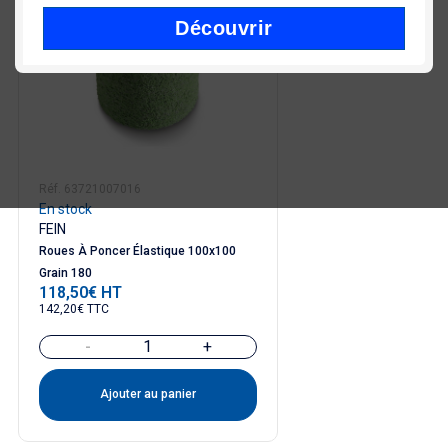
Découvrir
Réf. 63721007016
En stock
FEIN
Roues À Poncer Élastique 100x100
Grain 180
118,50€ HT
Prix
142,20€ TTC
-
+
Ajouter au panier