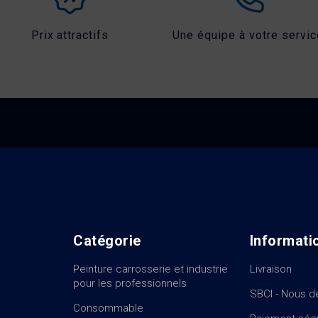
Prix attractifs
Une équipe à votre servic
Catégorie
Informati
Peinture carrosserie et industrie
Livraison
pour les professionnels
SBCI - Nous d
Consommable