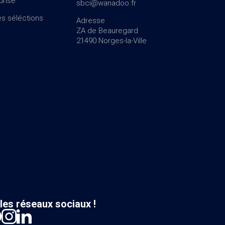
urisé
sbci@wanadoo.fr
s séléctions
Adresse
ZA de Beauregard
21490 Norges-la-Ville
les réseaux sociaux !