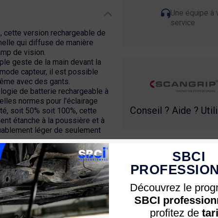
Une équipe à 
service
, cette version rechargeable de
elle qui diffuse de manière
amp de vision.
mple geste de la main devant la
 mode capteur, il est possible
 même avec des gants.
logie de batterie rechargeable à
elles normes pour l'éclairage
Conseil ? Aide ? Util
é, soit 50% soit 100%, cette
nt étanche à la poussière et à
rquablement léger de seulement
SBCI
e mains libres
:
PROFESSIO
Découvrez le pro
SBCI profession
profitez de
tar