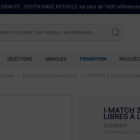
FERMETURE EXCEPTIONNELLE DU 10 AU 16 AOUT 2026
SÉLÉCTIONS
MARQUES
PROMOTION
NOUS DÉC
 à main
Eclairages et inspections
I-MATCH 2 Éclairage mai
I-MATCH 
LIBRES À 
SCANGRIP
Référence du Produ