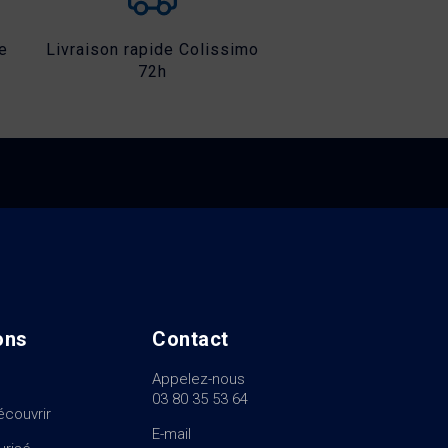
e
Livraison rapide Colissimo
72h
ons
Contact
Appelez-nous
03 80 35 53 64
écouvrir
E-mail