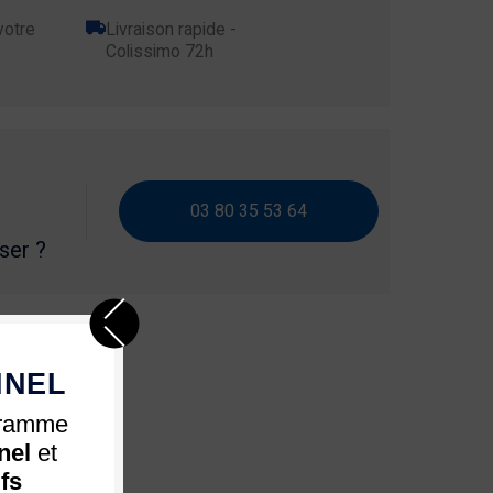
votre
Livraison rapide -
Colissimo 72h
03 80 35 53 64
iser ?
NNEL
gramme
nel
et
ifs