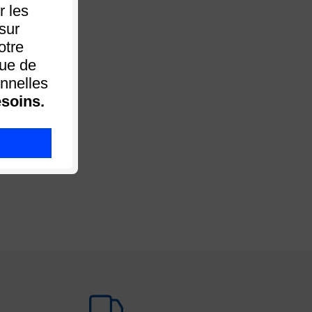
 les
sur
otre
que de
nnelles
soins.