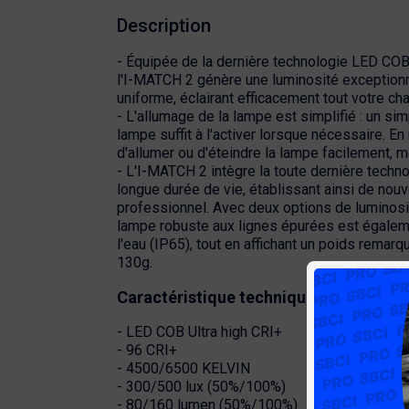
Description
- Équipée de la dernière technologie LED COB
l'I-MATCH 2 génère une luminosité exceptionn
uniforme, éclairant efficacement tout votre ch
- L'allumage de la lampe est simplifié : un si
lampe suffit à l'activer lorsque nécessaire. En
d'allumer ou d'éteindre la lampe facilement,
- L'I-MATCH 2 intègre la toute dernière techno
longue durée de vie, établissant ainsi de nouv
professionnel. Avec deux options de luminosit
lampe robuste aux lignes épurées est égaleme
l'eau (IP65), tout en affichant un poids rema
130g.
Caractéristique technique de l'
éclairag
- LED COB Ultra high CRI+
- 96 CRI+
- 4500/6500 KELVIN
- 300/500 lux (50%/100%)
- 80/160 lumen (50%/100%)