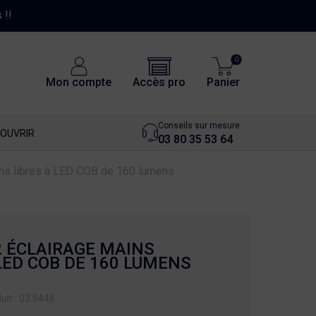
0
Accès pro
Mon compte
Panier
Conseils sur mesure
OUVRIR
03 80 35 53 64
ns libres à LED COB de 160 lumens
2 ÉCLAIRAGE MAINS
LED COB DE 160 LUMENS
it : 03.5446