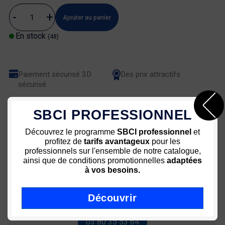
Ajouter au panier
En stock
(48)
Paiement sécurisé 3D
Des prix attractifs
sécurisé
Une équipe à votre service
Livraison rapide - Colissimo
SBCI PROFESSIONNEL
72h
Découvrez le programme
SBCI professionnel
et
profitez de
tarifs avantageux
pour les
professionnels sur l'ensemble de notre catalogue,
ainsi que de conditions promotionnelles
adaptées
à vos besoins.
Conseil ? Aide ? Utiliser ?
Découvrir
03 80 35 53 64