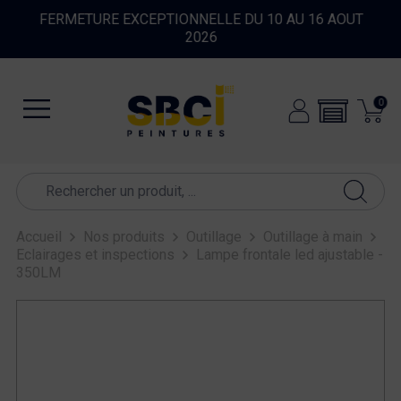
FERMETURE EXCEPTIONNELLE DU 10 AU 16 AOUT
2026
0
Accueil
Nos produits
Outillage
Outillage à main
Eclairages et inspections
Lampe frontale led ajustable -
350LM