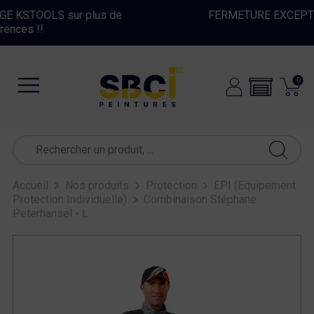
FERMETURE EXCEPTIONNELLE DU 10 AU 16 AOUT
2026
0
Accueil
Nos produits
Protection
EPI (Equipement
Protection Individuelle)
Combinaison Stéphane
Peterhansel - L