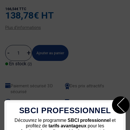
166,54€ TTC
138,78€ HT
Plus d'informations
Ajouter au panier
En stock
(2)
Paiement sécurisé 3D
Des prix attractifs
sécurisé
Une équipe à votre service
Livraison rapide - Colissimo
72h
SBCI PROFESSIONNEL
Découvrez le programme
SBCI professionnel
et
profitez de
tarifs avantageux
pour les