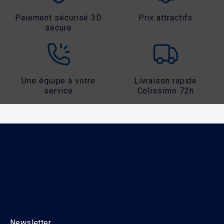
Paiement sécurisé 3D
Prix attractifs
secure
Une équipe à votre
Livraison rapide
service
Colissimo 72h
Newsletter