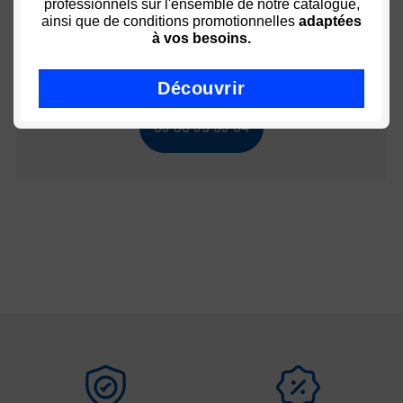
professionnels sur l'ensemble de notre catalogue,
ainsi que de conditions promotionnelles
adaptées
Conseil ? Aide ? Utiliser ?
à vos besoins.
Découvrir
03 80 35 53 64