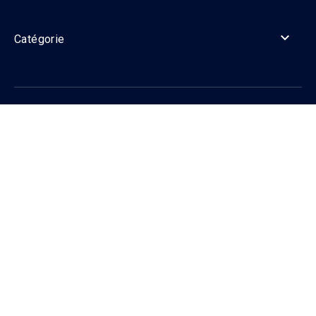

Catégorie

Informations

Contact
Suivez-nous sur les réseaux sociaux !