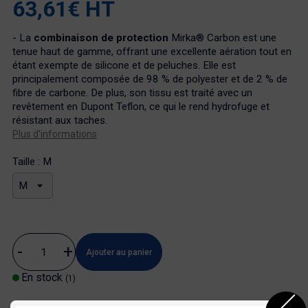
63,61€ HT
- La
combinaison de protection
Mirka® Carbon est une
tenue haut de gamme, offrant une excellente aération tout en
étant exempte de silicone et de peluches. Elle est
principalement composée de 98 % de polyester et de 2 % de
fibre de carbone. De plus, son tissu est traité avec un
revêtement en Dupont Teflon, ce qui le rend hydrofuge et
résistant aux taches.
Plus d'informations
Taille : M
Ajouter au panier
En stock
(1)