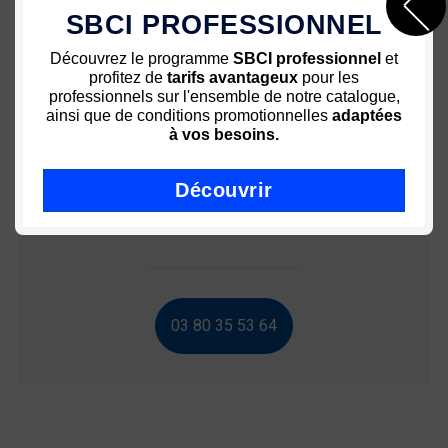
SBCI PROFESSIONNEL
Paiement sécurisé 3D
Des prix attractifs
sécurisé
Découvrez le programme
SBCI professionnel
et
profitez de
tarifs avantageux
pour les
Une équipe à votre service
Livraison rapide - Colissimo
professionnels sur l'ensemble de notre catalogue,
72h
ainsi que de conditions promotionnelles
adaptées
à vos besoins.
Découvrir
Conseil ? Aide ? Utiliser ?
03 80 35 53 64