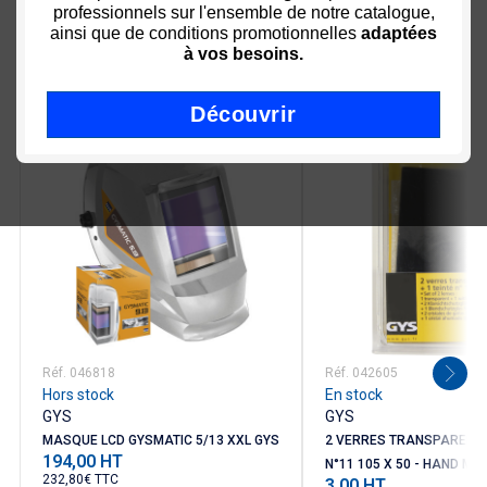
professionnels sur l'ensemble de notre catalogue,
ainsi que de conditions promotionnelles
adaptées
à vos besoins.
Nous vous recommandons
Découvrir
Réf. 046818
Réf. 042605
Hors stock
En stock
GYS
GYS
MASQUE LCD GYSMATIC 5/13 XXL GYS
2 VERRES TRANSPARENTS 
194,00 HT
Prix
N°11 105 X 50 - HAND MAS
232,80€ TTC
3,00 HT
Prix