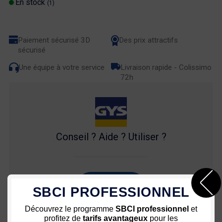
En stock
(1)
Paiement sécurisé 3D
Des prix attractifs
sécurisé
Une équipe à votre service
Livraison rapide - Colissimo
72h
Conseil ? Aide ? Utiliser ?
03 80 35 53 64
SBCI PROFESSIONNEL
Découvrez le programme
SBCI professionnel
et
profitez de
tarifs avantageux
pour les