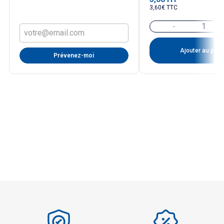
3,60€ TTC
-
Ajouter au pani
Prévenez-moi