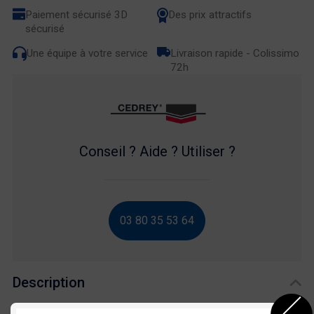
Paiement sécurisé 3D
Des prix attractifs
sécurisé
Une équipe à votre service
Livraison rapide - Colissimo
72h
Conseil ? Aide ? Utiliser ?
03 80 35 53 64
Description