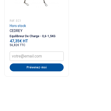
Réf. EC1
Hors stock
CEDREY
Equilibreur De Charge - 0,6-1,5KG
47,35€ HT
Prix
56,82€ TTC
Prévenez-moi