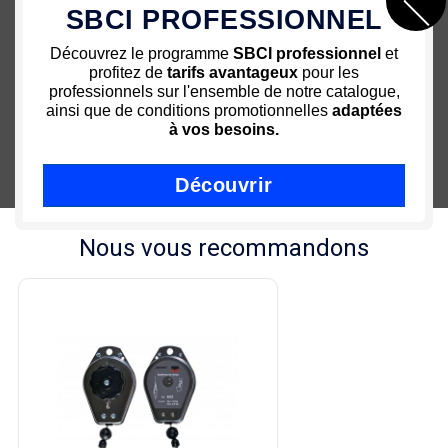
Caractéristique de l'
équilibreur de charge
SBCI PROFESSIONNEL
CEDREY
Découvrez le programme
SBCI professionnel
et
- Poids net : 0.53kg
profitez de
tarifs avantageux
pour les
- Câble acier gainé nylon : 1.6m (Ø 2.5mm)
professionnels sur l'ensemble de notre catalogue,
- Double points d'accrochage pour plus de sécurité
ainsi que de conditions promotionnelles
adaptées
à vos besoins.
- Boitier métal inox haute résistance
- Butée caoutchouc réglable
Découvrir
Nous vous recommandons