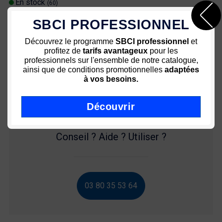
En stock
(60)
SBCI PROFESSIONNEL
Paiement sécurisé 3D
Des prix attractifs
Découvrez le programme
SBCI professionnel
et
sécurisé
profitez de
tarifs avantageux
pour les
professionnels sur l'ensemble de notre catalogue,
Une équipe à votre service
Livraison rapide - Colissimo
ainsi que de conditions promotionnelles
adaptées
72h
à vos besoins.
Découvrir
Conseil ? Aide ? Utiliser ?
03 80 35 53 64