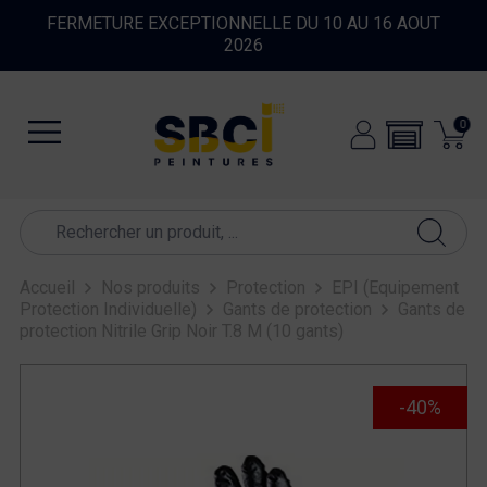
FERMETURE EXCEPTIONNELLE DU 10 AU 16 AOUT
2026
0
Accueil
Nos produits
Protection
EPI (Equipement
Protection Individuelle)
Gants de protection
Gants de
protection Nitrile Grip Noir T.8 M (10 gants)
-40%