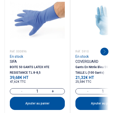
Réf. 000896
Réf. 5910
En stock
En stock
SIFA
COVERGUARD
BOITE 50 GANTS LATEX HTE
Gants En Nitrile Bleu 5900
RESISTANCE T.L 8-8,5
TAILLE L (100 Gants)
39,68€ HT
21,32€ HT
Prix
Prix
47,62€ TTC
25,58€ TTC
-
+
-
Ajouter au panier
Ajouter au pani