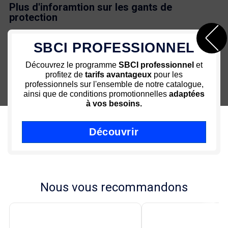
Plus d'inforamtion sur les gants de
protection
- Gant nitrile tactile multi usage
SBCI PROFESSIONNEL
- Ambidextre
- Etanche aux micro-organismes et composés chimiques
Découvrez le programme
SBCI professionnel
et
- 0% latex limitant les risques d'allergies
profitez de
tarifs avantageux
pour les
- Résistance à la déchirure
professionnels sur l'ensemble de notre catalogue,
- Effet seconde peau
ainsi que de conditions promotionnelles
adaptées
- Excellente dextérité
à vos besoins.
- Disponible en taille 8, 9 et 10
Gants de protection
structure écaille
Découvre tous les
équipements de protection
disponibles
Découvrir
!
Nous vous recommandons