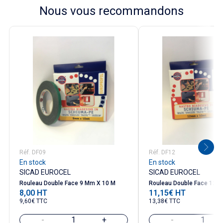
Nous vous recommandons
Réf. DF09
Réf. DF12
En stock
En stock
SICAD EUROCEL
SICAD EUROCEL
Rouleau Double Face 9 Mm X 10 M
Rouleau Double Face 12 
8,00 HT
11,15€ HT
Prix
Prix
9,60€ TTC
13,38€ TTC
-
+
-