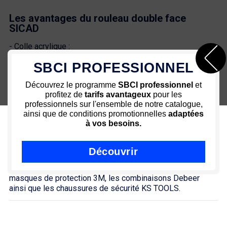
Les avantages du rouleau double face
SICAD
- Colle acrylique :
Excellente résistance aux UV, agents atmosphériques et au
SBCI PROFESSIONNEL
vieillissement
Haute adhésivité
Découvrez le programme
SBCI professionnel
et
Bonne performance sur les surfaces irrégulières
profitez de
tarifs avantageux
pour les
- Support mousse PE :
professionnels sur l'ensemble de notre catalogue,
Allongement élevé
ainsi que de conditions promotionnelles
adaptées
Se découpe à la main
à vos besoins.
Excellente conformabilité
Facile à utiliser
SBCI vous propose le
rouleau double face
en 19mm x
Découvrir
10m, en 9mm x 10m, 12mm x 10m ou 25mm x 10m.
N'oubliez pas nos
équipements de protection
, avec les
masques de protection 3M, les combinaisons Debeer
ainsi que les chaussures de sécurité KS TOOLS.