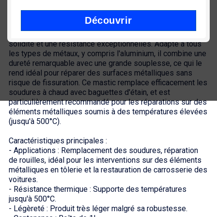
En savoir plus sur le
mastic métal
Découvrir
- Ce
mastic métal
de réparation est conçu pour offrir une
solidité et une résistance exceptionnelles. Adapté à tous
les types de métaux, y compris l'aluminium, il combine une
dureté remarquable avec une grande souplesse, ce qui le
rend idéal pour réparer des surfaces métalliques sans
risque de fissuration. Ce mastic remplace efficacement les
soudures à chaud avec baguettes d'étain, et est
particulièrement recommandé pour les réparations sur des
éléments métalliques soumis à des températures élevées
(jusqu'à 500°C).
Caractéristiques principales :
- Applications : Remplacement des soudures, réparation
de rouilles, idéal pour les interventions sur des éléments
métalliques en tôlerie et la restauration de carrosserie des
voitures.
- Résistance thermique : Supporte des températures
jusqu'à 500°C.
- Légèreté : Produit très léger malgré sa robustesse.