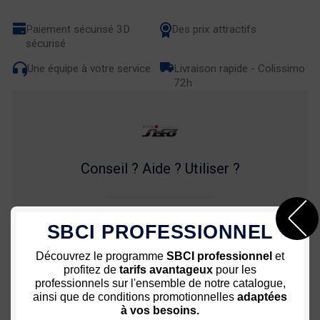
Paiement sécurisé 3D
Des prix attractifs
sécurisé
Une équipe à votre service
Livraison rapide - Colissimo
72h
Conseil ? Aide ? Utiliser ?
SBCI PROFESSIONNEL
03 80 35 53 64
Découvrez le programme
SBCI professionnel
et
profitez de
tarifs avantageux
pour les
professionnels sur l'ensemble de notre catalogue,
ainsi que de conditions promotionnelles
adaptées
Description
à vos besoins.