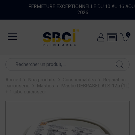
FERMETURE EXCEPTIONNELLE DU 10 AU 16 AOUT
2026
0
Accueil
Nos produits
Consommables
Réparation
carrosserie
Mastics
Mastic DEBRASEL ALSI12µ (1L)
+ 1 tube durcisseur