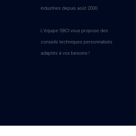
industries depuis août 2000.
L'équipe SBCI vous propose des
conseils techniques personnalisés
adaptés à vos besoins !