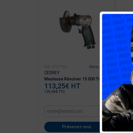
En stock
Hors stock
Réf. UT8779A
Réf. U
CEDREY
CEDR
leté Mâle 1/4"
Meuleuse Révolver 15 000 Tr/mn
Meule
113,25€ HT
Prix
Pro E
171
Prix
135,90€ TTC
205,90
Ajouter au
panier
Prévenez-moi