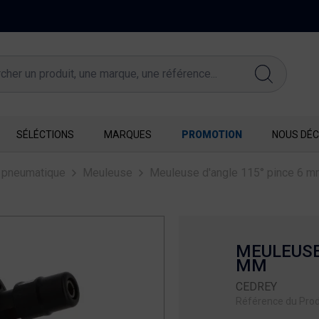
FERMETURE EXCEPTIONNELLE DU 10 AU 16 AOUT
SÉLÉCTIONS
MARQUES
PROMOTION
NOUS DÉC
e pneumatique
Meuleuse
Meuleuse d'angle 115° pince 6 m
MEULEUSE 
MM
CEDREY
Référence du Prod