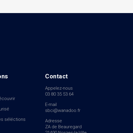
ons
Contact
Appelez-nous
03 80 35 53 64
écouvrir
E-mail
urisé
sbci@wanadoo.fr
s séléctions
Adresse
ZA de Beauregard
21490 Norges-la-Ville