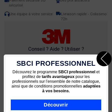
Paiement sécurisé 3D
Des prix attractifs
sécurisé
Une équipe à votre service
Livraison rapide - Colissimo
72h
Conseil ? Aide ? Utiliser ?
SBCI PROFESSIONNEL
Découvrez le programme
SBCI professionnel
et
03 80 35 53 64
profitez de
tarifs avantageux
pour les
professionnels sur l'ensemble de notre catalogue,
ainsi que de conditions promotionnelles
adaptées
à vos besoins.
Description
Découvrir
En savoir plus sur la
meuleuse à renvoi d'angle