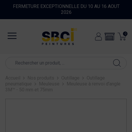
FERMETURE EXCEPTIONNELLE DU 10 AU 16 AOUT
2026
0
Accueil
Nos produits
Outillage
Outillage
pneumatique
Meuleuse
Meuleuse à renvoi d'angle
3M™ - 50 mm et 75mm