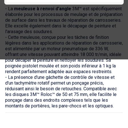
- La
meuleuse à renvoi d'angle
3M™ est spécifiquement
élaborée pour les processus de meulage et de préparation
de surface dans les travaux de réparation de carrosseries.
Elle excelle également dans le décapage de peinture et
l'arasage des soudures.
- Cette meuleuse, conçue pour les tâches de finition
légères dans les applications de réparation de carrosserie,
est alimentée par un moteur pneumatique de 336 W,
offrant une vitesse pouvant atteindre 18 000 tr/min, idéale
pour décaper la peinture et nettoyer les soudures. Sa
poignée pistolet moulée et son poids inférieur à 1 kg la
rendent parfaitement adaptée aux espaces restreints.
- La présence d'une gâchette de contrôle de vitesse et
d'un tachymètre rotatif permet un ponçage précis,
réduisant ainsi le besoin de retouches. Compatible avec
les disques 3M™ Roloc™ de 50 et 75 mm, elle facilite le
ponçage dans des endroits complexes tels que les
montants de portières, les pare-chocs et les optiques.