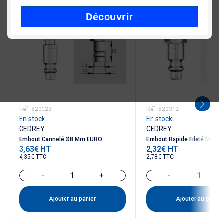
Découvrir
Réf. 520323
Réf. 520312
En stock
En stock
CEDREY
CEDREY
Embout Cannelé Ø8 Mm EURO
Embout Rapide Fileté Mâl
3,63€ HT
2,32€ HT
Prix
Prix
4,35€ TTC
2,78€ TTC
-
+
-
Ajouter au panier
Ajouter au pani