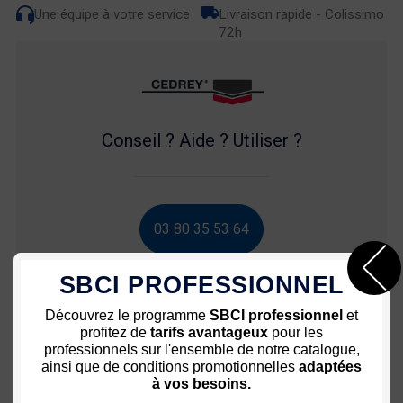
Une équipe à votre service
Livraison rapide - Colissimo
72h
Conseil ? Aide ? Utiliser ?
03 80 35 53 64
SBCI PROFESSIONNEL
Découvrez le programme
SBCI professionnel
et
profitez de
tarifs avantageux
pour les
Nous vous recommandons
professionnels sur l'ensemble de notre catalogue,
ainsi que de conditions promotionnelles
adaptées
à vos besoins.