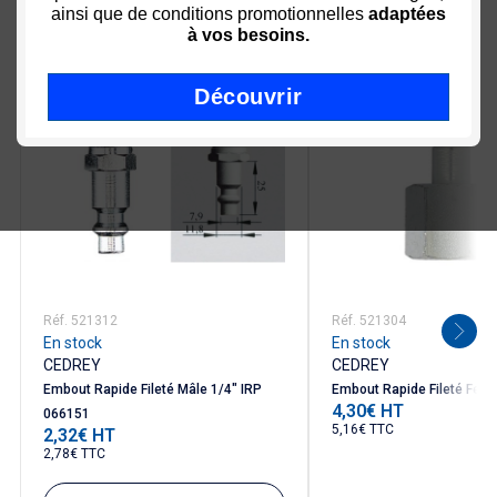
Nous vous recommandons
ainsi que de conditions promotionnelles
adaptées
à vos besoins.
Découvrir
Réf. 521312
Réf. 521304
En stock
En stock
CEDREY
CEDREY
Embout Rapide Fileté Mâle 1/4" IRP
Embout Rapide Fileté Feme
4,30€ HT
Prix
066151
5,16€ TTC
2,32€ HT
Prix
2,78€ TTC