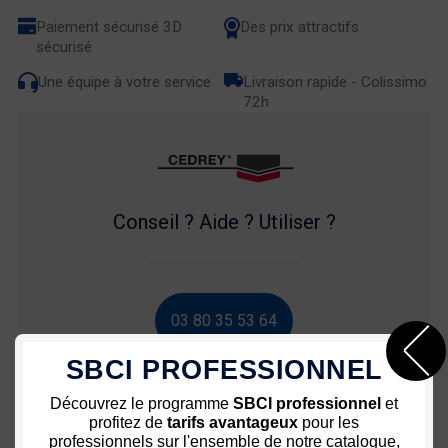
Paiement sécurisé 3D
Des prix attractifs
sécurisé
Une équipe à votre service
Livraison rapide - Colissimo
72h
Conseil ? Aide ? Utiliser ?
03 80 35 53 64
SBCI PROFESSIONNEL
Découvrez le programme
SBCI professionnel
et
profitez de
tarifs avantageux
pour les
professionnels sur l'ensemble de notre catalogue,