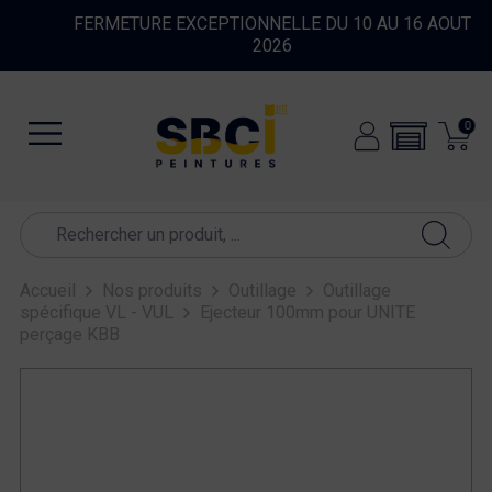
FERMETURE EXCEPTIONNELLE DU 10 AU 16 AOUT
2026
0
Accueil
Nos produits
Outillage
Outillage
spécifique VL - VUL
Ejecteur 100mm pour UNITE
perçage KBB