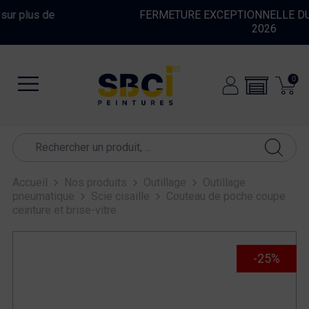
FERMETURE EXCEPTIONNELLE DU 10 AU 16 AOUT
2026
0
Accueil
Nos produits
Outillage
Outillage
pneumatique
Scie cisaille
Couteau de poche coupe
ceinture et brise-vitre
-25%