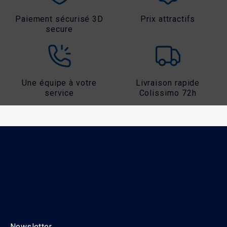
Paiement sécurisé 3D
Prix attractifs
secure
Une équipe à votre
Livraison rapide
service
Colissimo 72h
Newsletter