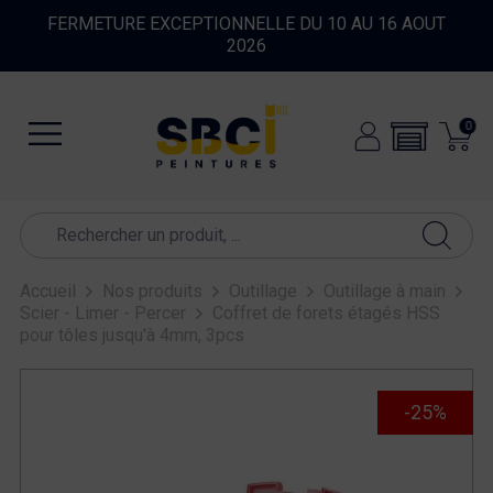
FERMETURE EXCEPTIONNELLE DU 10 AU 16 AOUT
2026
0
Accueil
Nos produits
Outillage
Outillage à main
Scier - Limer - Percer
Coffret de forets étagés HSS
pour tôles jusqu'à 4mm, 3pcs
-25%