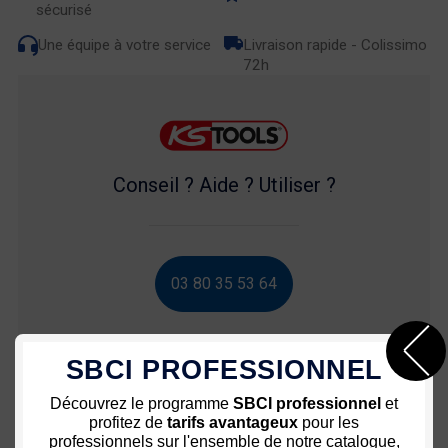
sécurisé
Une équipe à votre service
Livraison rapide - Colissimo
72h
Conseil ? Aide ? Utiliser ?
03 80 35 53 64
SBCI PROFESSIONNEL
Découvrez le programme
SBCI professionnel
et
Nous vous recommandons
profitez de
tarifs avantageux
pour les
professionnels sur l'ensemble de notre catalogue,