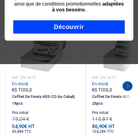
ainsi que de conditions promotionnelles
adaptées
-25%
-25%
à vos besoins.
Découvrir
Réf. 330.3610
Réf. 330.3613
En stock
En stock
KS TOOLS
KS TOOLS
Coffret De Forets HSS-CO Au Cobalt,
Coffret De Forets HSS-CO 
19pcs
25pcs
Prix ​​initial
Prix ​​initial
73,24 €
115,87 €
54,90€ HT
86,90€ HT
Prix
Prix
65,88€ TTC
104,28€ TTC