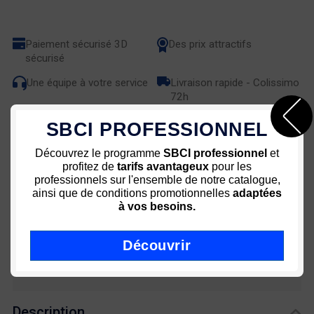
Paiement sécurisé 3D
Des prix attractifs
sécurisé
Une équipe à votre service
Livraison rapide - Colissimo
72h
SBCI PROFESSIONNEL
Découvrez le programme
SBCI professionnel
et
profitez de
tarifs avantageux
pour les
Conseil ? Aide ? Utiliser ?
professionnels sur l'ensemble de notre catalogue,
ainsi que de conditions promotionnelles
adaptées
à vos besoins.
Découvrir
03 80 35 53 64
Description