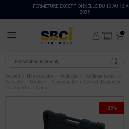
FERMETURE EXCEPTIONNELLE DU 10 AU 16 AOUT
2026
0
Accueil
Nos produits
Outillage
Outillage à main
Servantes - Modules - Rangements
Coffret d'extracteur
2 et 3 griffes - 3 pcs
-25%