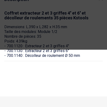
Coffret extracteur 2 et 3 griffes 4'' et 6'' et
décolleur de roulements 35 pièces
Kstools
Dimensions: L.390 x L.282 x H.35 mm
Taille des modules: Module 1/2
Nombre de pièces: 35
Poids: 4.39kg
- 700.1120 : Extracteur 2 et 3 griffes 4''
- 700.1130 : Extracteur 2 et 3 griffes 6''
- 700.1140 : Décolleur de roulement Ø 50 mm