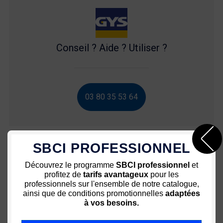
Conseil ? Aide ? Utiliser ?
03 80 35 53 64
SBCI PROFESSIONNEL
Nous vous recommandons
Découvrez le programme
SBCI professionnel
et
profitez de
tarifs avantageux
pour les
professionnels sur l'ensemble de notre catalogue,
ainsi que de conditions promotionnelles
adaptées
à vos besoins.