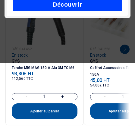
Découvrir
Réf. 041462
Réf. 041226
En stock
En stock
GYS
GYS
Torche MIG MAG 150 A Alu 3M TC M6
Coffret Accessoires Torc
93,80€ HT
Prix
150A
112,56€ TTC
45,00 HT
Prix
54,00€ TTC
-
+
-
Ajouter au panier
Ajouter au pani