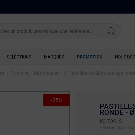
FERMETURE EXCEPTIONNELLE DU 10 AU 16 AOUT
SÉLÉCTIONS
MARQUES
PROMOTION
NOUS DÉC
re
Tire clou - Débosseleur
Pastilles de débosselage ron
-25%
PASTILLE
RONDE - 
KS TOOLS
Référence du Prod