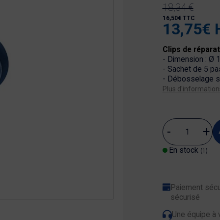
18,34 €
16,50€ TTC
13,75€ 
Clips de répara
- Dimension : Ø
- Sachet de 5 pas
- Débosselage s
Plus d'information
En stock
(1)
Paiement sécu
sécurisé
Une équipe à 