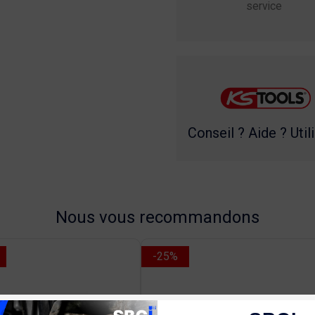
service
Conseil ? Aide ? Util
Nous vous recommandons
-25%