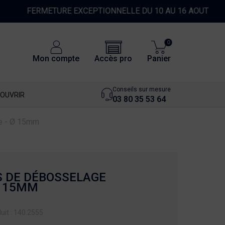
0
Accès pro
Mon compte
Panier
Conseils sur mesure
OUVRIR
03 80 35 53 64
de - Ø 15mm
S DE DÉBOSSELAGE
Ø 15MM
uit : 140.2555