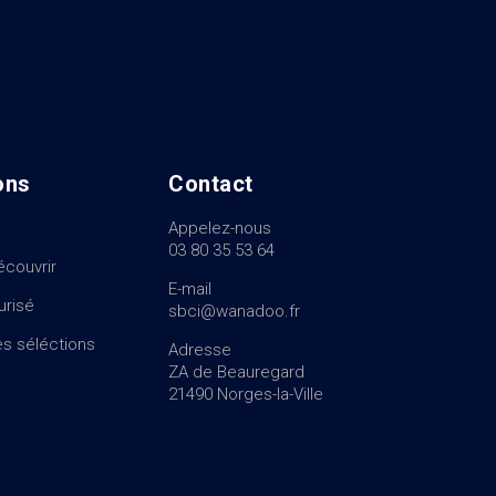
ons
Contact
Appelez-nous
03 80 35 53 64
écouvrir
E-mail
urisé
sbci@wanadoo.fr
s séléctions
Adresse
ZA de Beauregard
21490 Norges-la-Ville