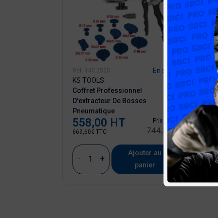
En stock
En stock
Réf. 140.2520
Réf. 1
KS TOOLS
KS T
bosselage Ronde
Coffret Professionnel
Pasti
D'extracteur De Bosses
Mm
14,
Prix
Prix ​​initial
Pneumatique
19,43 €
558,00 HT
Prix
Prix ​​initial
16,86€
744,55 €
669,60€ TTC
Ajouter au
Ajouter au
-
+
-
panier
panier