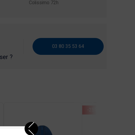
Colissimo 72h
03 80 35 53 64
iser ?
-25%