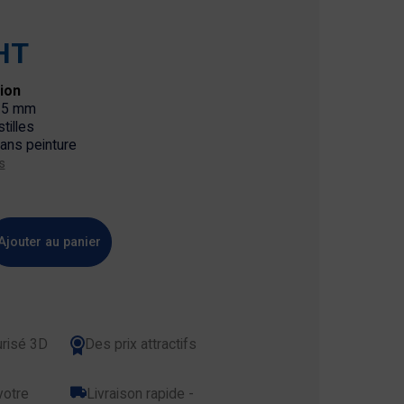
HT
tion
 15 mm
tilles
ans peinture
s
Ajouter au panier
risé 3D
Des prix attractifs
votre
Livraison rapide -