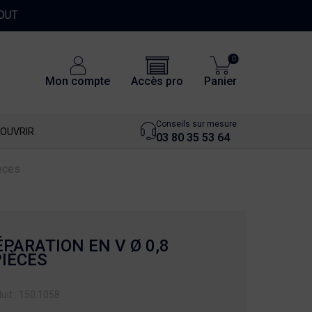
0
Accès pro
Mon compte
Panier
Conseils sur mesure
OUVRIR
03 80 35 53 64
èces
ÉPARATION EN V Ø 0,8
PIÈCES
uit : 150.1058