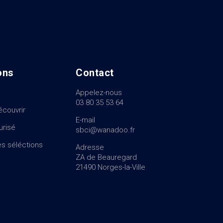
ons
Contact
Appelez-nous
03 80 35 53 64
écouvrir
E-mail
urisé
sbci@wanadoo.fr
s séléctions
Adresse
ZA de Beauregard
21490 Norges-la-Ville