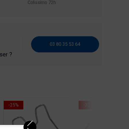
Colissimo 72h
03 80 35 53 64
iser ?
-25%
-25%