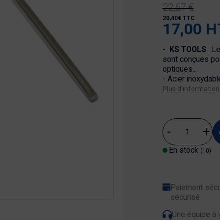
22,67 €
20,40€ TTC
17,00 H
-
KS TOOLS
: L
sont conçues pou
optiques...
- Acier inoxydabl
Plus d'information
En stock
(10)
Paiement sécu
sécurisé
Une équipe à 