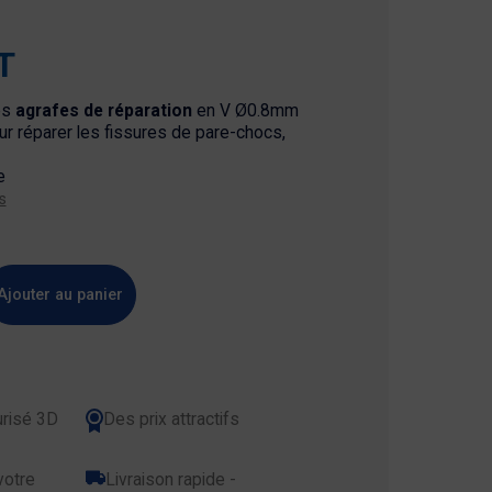
T
es
agrafes de réparation
en V Ø0.8mm
r réparer les fissures de pare-chocs,
e
s
Ajouter au panier
risé 3D
Des prix attractifs
votre
Livraison rapide -