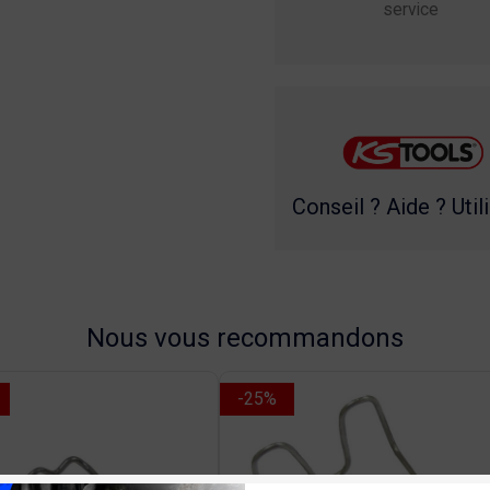
service
Conseil ? Aide ? Util
Nous vous recommandons
-25%