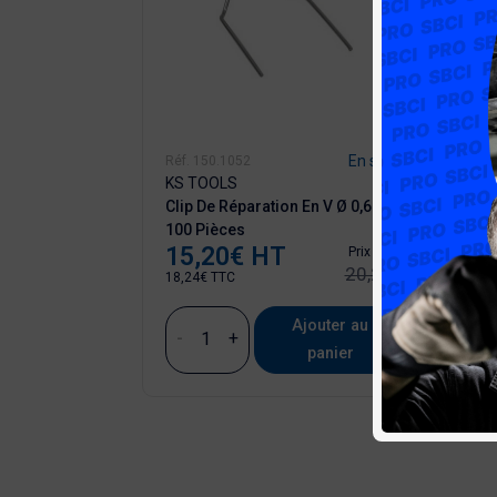
En stock
En stock
Réf. 150.1052
Réf. 1
KS TOOLS
KS T
on En U Coudé
Clip De Réparation En V Ø 0,6 Mm,
Clip D
Prix ​​initial
100 Pièces
100 P
28,53 €
15,20€ HT
17,
Prix
Prix
Prix ​​initial
20,27 €
18,24€ TTC
20,40€
Ajouter au
Ajouter au
-
+
-
panier
panier