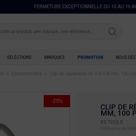
FERMETURE EXCEPTIONNELLE DU 10 AU 16 AOUT
SÉLÉCTIONS
MARQUES
PROMOTION
NOUS DÉC
re
Consommable
Clip de réparation en V Ø 0,8 mm, 100 pi
-25%
CLIP DE R
MM, 100 
KS TOOLS
Référence du Prod